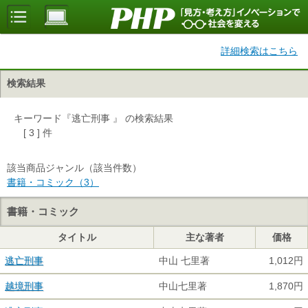
詳細検索はこちら
検索結果
キーワード『逃亡刑事 』 の検索結果
[ 3 ] 件
該当商品ジャンル（該当件数）
書籍・コミック（3）
書籍・コミック
タイトル
主な著者
価格
逃亡刑事
中山 七里著
1,012円
越境刑事
中山七里著
1,870円