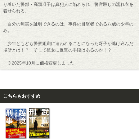
り着いた警部・高頭冴子は真犯人に陥れられ、警官殺しの濡れ衣を
着せられる。
自分の無実を証明できるのは、事件の目撃者である八歳の少年の
み。
少年ともども警察組織に追われることになった冴子が逃げ込んだ
場所とは！？ そして彼女に反撃の手段はあるのか！？
※2025年10月に価格変更しました
こちらもおすすめ