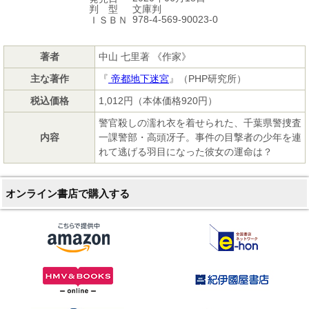
文庫判
判 型
978-4-569-90023-0
ＩＳＢＮ
著者
中山 七里著 《作家》
主な著作
『
帝都地下迷宮
』（PHP研究所）
税込価格
1,012円（本体価格920円）
警官殺しの濡れ衣を着せられた、千葉県警捜査
内容
一課警部・高頭冴子。事件の目撃者の少年を連
れて逃げる羽目になった彼女の運命は？
オンライン書店で購入する