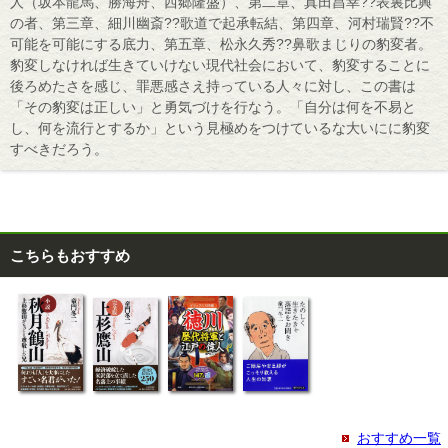
人（坂本龍馬、勝海舟、西郷隆盛）、第二章、真田昌幸??表裏比興
の者、第三章、細川幽斎??歌道で起承転結、第四章、河村瑞賢??不
可能を可能にする底力、第五章、松永久秀??鼻歌まじりの豹変者。
豹変しなければ生きていけない現代社会において、豹変することに
後ろめたさを感じ、罪悪感さえ持っている人々に対し、この書は
「その豹変は正しい」と勇気づけを行なう。「自分は何を不易と
し、何を流行とするか」という見極めをつけているな大いにに豹変
すべきだろう。
こちらもおすすめ
おすすめ一覧