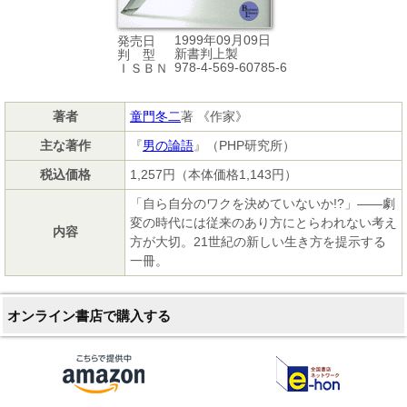
1999年09月09日
発売日
新書判上製
判 型
978-4-569-60785-6
ＩＳＢＮ
著者
童門冬二
著 《作家》
主な著作
『
男の論語
』（PHP研究所）
税込価格
1,257円（本体価格1,143円）
「自ら自分のワクを決めていないか!?」――劇
変の時代には従来のあり方にとらわれない考え
内容
方が大切。21世紀の新しい生き方を提示する
一冊。
オンライン書店で購入する