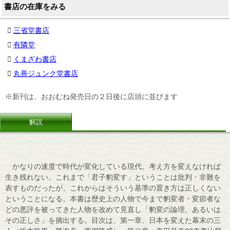
書店の在庫をみる
三省堂書店
有隣堂
くまざわ書店
丸善ジュンク堂書店
※新刊は、おおむね発売日の２日後に店頭に並びます
解説
かなりの速度で時代が変化している現代。考え方を変えなければ
生き残れない。これまで「君子豹変す」ということは批判・非難を
表すものだったが、これからはそういう基準の置き方は正しくない
ということになる。本書は歴史上の人物で今まで豹変者・変節者な
どの悪評を被ってきた人物を改めて見直し「豹変の論理、あるいは
その正しさ」を摘出する。目次は、第一章、日本を変えた幕末の三