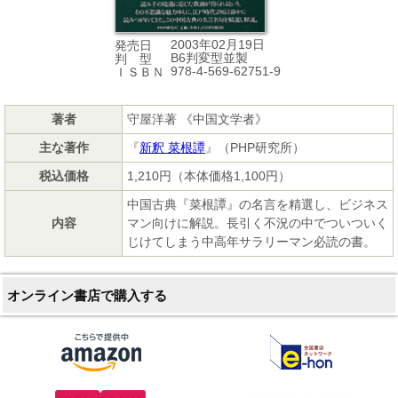
2003年02月19日
発売日
B6判変型並製
判 型
978-4-569-62751-9
ＩＳＢＮ
著者
守屋洋著 《中国文学者》
主な著作
『
新釈 菜根譚
』（PHP研究所）
税込価格
1,210円（本体価格1,100円）
中国古典『菜根譚』の名言を精選し、ビジネス
内容
マン向けに解説。長引く不況の中でついついく
じけてしまう中高年サラリーマン必読の書。
オンライン書店で購入する