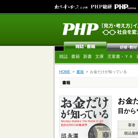
雑誌
書籍
新書
文庫
児童書・ＹＡ
HOME
書籍
お金だけが知っている
書籍
お金
目から
著者
税込価