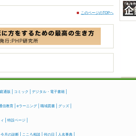
このページのTOPへ
庭通販
コミック
デジタル・電子書籍
通信教育
eラーニング
職域図書
グッズ
ティ
特設ページ
』今月の診断
こころ相談
何の日
人名事典