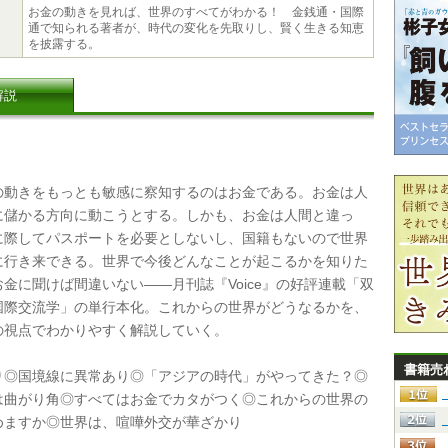
お金の動きを見れば、世界のすべてがわかる！ 金銭通・国際
通で知られる著者が、時代の変化を先取りし、賢く生きる知恵
を披露する。
解説
動きをもっとも敏感に察知するのはお金である。お金は人
に儲かる方向に動こうとする。しかも、お金は人間と違っ
に際してパスポートを必要としないし、国籍もないので世界
に行き来できる。世界で今後どんなことが起こるかを知りた
金に聞けば間違いない――月刊誌『Voice』の好評連載「双
国際交流学」の単行本化。これからの世界がどうなるかを、
の視点でわかりやすく解説していく。
書籍売
◎国境線に異常あり◎「アジアの時代」がやってきた？◎
は曲がり角◎すべてはお金でカタがつく◎これからの世界の
めますか◎世界は、喧嘩外交が華ざかり