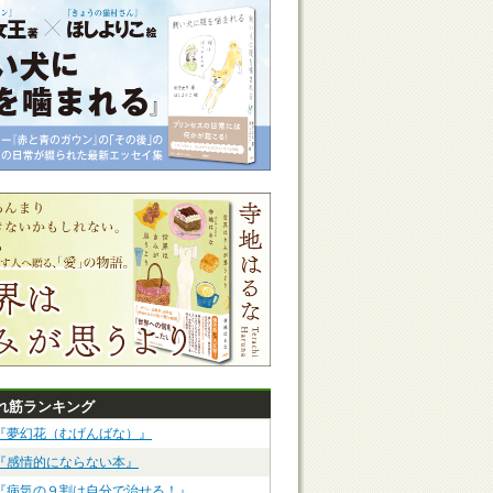
れ筋ランキング
『夢幻花（むげんばな）』
『感情的にならない本』
『病気の９割は自分で治せる！』