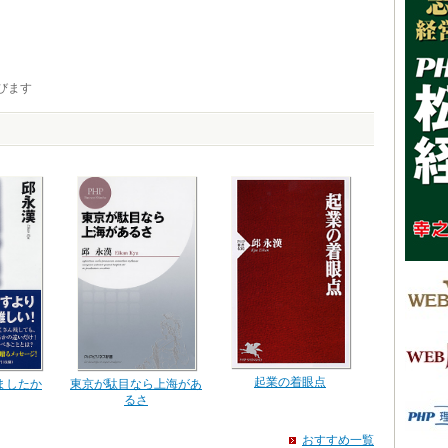
びます
起業の着眼点
ましたか
東京が駄目なら上海があ
るさ
おすすめ一覧