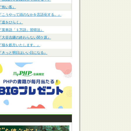
『怖い客』
『こうやって頭のなかを言語化する。』
『道をひらく』
『英単語「１万語」習得法』
『大谷吉継の終わらない関ケ原』
『猫を処方いたします。』
『きっと明日はいい日になる』