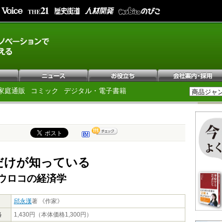
家庭通販
コミック
デジタル・電子書籍
だけが知っている
ウロコの経済学
邱永漢
著 《作家》
格
1,430円（本体価格1,300円）