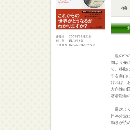
内容
2003年11月21日
発売日
四六判上製
判 型
978-4-569-63277-3
ＩＳＢＮ
世の中の
間より先
て、移動
中を自由
ければ、お
方向性の
著者独自
目次より
日本外交
動きが読