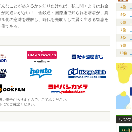
んなことが起きるかを知りたければ、私に聞くよりはお金
4位
うが間違いがない！ 金銭通・国際通で知られる著者が、真
5位
バル化の意味を理解し、時代を先取りして賢く生きる智恵を
6位
一冊である。
7位
8位
9位
10位
無い場合がありますので、ご了承ください。
トにてご確認ください。