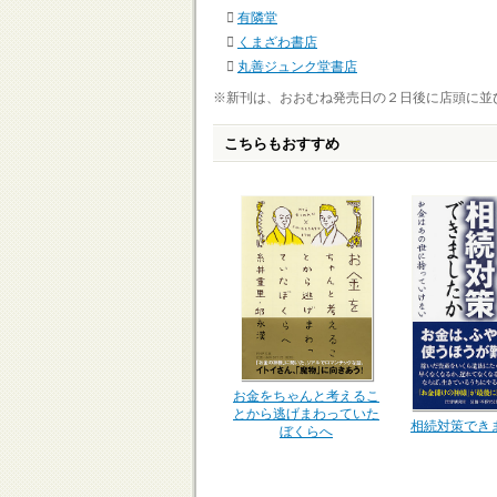
有隣堂
くまざわ書店
丸善ジュンク堂書店
※新刊は、おおむね発売日の２日後に店頭に並
こちらもおすすめ
お金をちゃんと考えるこ
とから逃げまわっていた
相続対策でき
ぼくらへ