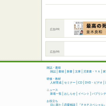
広告PR
広告PR
雑誌・書籍
雑誌
書籍
新書
文庫
児童書・ＹＡ
家
研修・教材
人材育成
セミナー
CD
DVD・ビデオ
ニュース
新着一覧
おしらせ
イベント
パブリシ
お役立ち
日に新た
恋愛相談
『ＰＨＰスペシャル