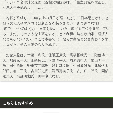
「アジア外交停滞の原因は首相の靖国参拝」「皇室典範を改正し、
女系天皇を認めよ」……。
冷戦が終結して10年以上の月日が経ったが、「日本悪しかれ」と
願う文化人やマスコミは新たな衣装をまとい、さまざまな“戦
場”で、上記のような、日本を貶め、蝕み、虐げる主張を展開してい
る。また、そのような主張をすることで利得に与る政治家、経済人
なども少なくない。そこで本書では、彼らの実名と発言内容等を挙
げながら、その言動の誤りを糺す。
対象人物は、半藤一利氏、保阪正康氏、高橋哲哉氏、二階俊博
氏、加藤紘一氏、山崎拓氏、河野洋平氏、前原誠司氏、栗山尚一
氏、田中均氏、野田英二郎氏、浅井基文氏、中田慶雄氏、北城恪太
郎氏、柳井正氏、吉川弘之氏、岩男壽美子氏、古川貞二郎氏、園部
逸夫氏、高森明勅氏、田中卓氏など。
こちらもおすすめ