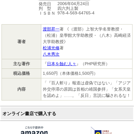
2006年04月24日
発売日
四六判上製
判 型
978-4-569-64765-4
ＩＳＢＮ
渡部昇一
著 《（渡部）上智大学名誉教授・
（松浦）皇學館大学助教授・（八木）高崎経済
著者
大学助教授》
松浦光修
著
八木秀次
主な著作
『
日本を蝕む人々
』（PHP研究所）
税込価格
1,650円（本体価格1,500円）
「『百人斬り』報道は虚偽ではない」「アジア
内容
外交停滞の原因は首相の靖国参拝」「女系天皇
を認めよ」……。「反日」言説に騙されるな！
オンライン書店で購入する