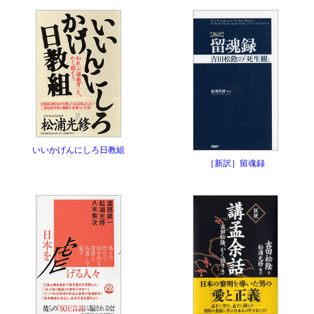
いいかげんにしろ日教組
［新訳］留魂録