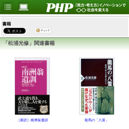
書籍
「松浦光修」関連書籍
龍馬の「八策」
［新訳］南洲翁遺訓