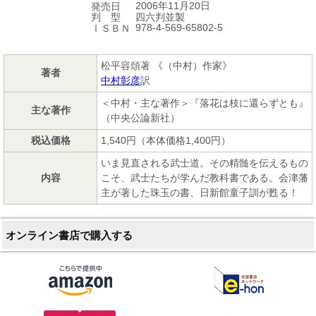
2006年11月20日
発売日
四六判並製
判 型
978-4-569-65802-5
ＩＳＢＮ
松平容頌著 《（中村）作家》
著者
中村彰彦
訳
＜中村・主な著作＞『落花は枝に還らずとも』
主な著作
（中央公論新社）
税込価格
1,540円（本体価格1,400円）
いま見直される武士道。その精髄を伝えるもの
内容
こそ、武士たちが学んだ教科書である。会津藩
主が著した珠玉の書、日新館童子訓が甦る！
オンライン書店で購入する