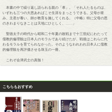
本書の中で繰り返し語られる親の「孝」。「それ人たるものは、
いずれも三つの大恩あればこそ生涯をまっとうできる。父母が産
み、主君が養い、師が教育を施してくれる。（中略）特に父母の恩
のきわまりなきことは天地にひとしく、……」
聖徳太子の時代から昭和二十年夏の敗戦まで十三世紀にわたって
儒教的倫理観は日本人のモラルであり続けたが、戦後はこれらに代
わるモラルを育てられなかった。そのようなわれわれ日本人に儒教
的倫理観を再評価させる珠玉の一冊。
これぞ会津武士の真髄！
こちらもおすすめ