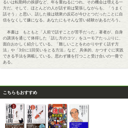
るいは転勤時の挨拶など、年を重ねるにつれ、その機会は増える一
方だ。そして、ほとんどの人が話す前は緊張しながらも、「うまく
話そう」と思い、話した後は聴衆の反応が今ひとつだったことに自
信をなくして嫌になる。あなたにもそんな苦い経験があるだろう。
本書は もともと「人前で話すことが苦手だった」著者が、自身
の講演を通じて体得した「話し方のコツ」をユーモアたっぷりに、
面白おかしく紹介している。「難しいことをわかりやすく話す方
法」や「3分に1回笑いをとる方法」など、具体的、かつすぐに実践
できる手法を満載している。思わず膝を打つこと受け合いの一冊で
ある。
こちらもおすすめ