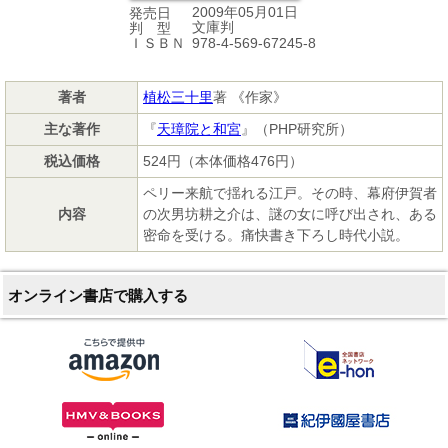
2009年05月01日
発売日
文庫判
判 型
978-4-569-67245-8
ＩＳＢＮ
著者
植松三十里
著 《作家》
主な著作
『
天璋院と和宮
』（PHP研究所）
税込価格
524円（本体価格476円）
ペリー来航で揺れる江戸。その時、幕府伊賀者
内容
の次男坊耕之介は、謎の女に呼び出され、ある
密命を受ける。痛快書き下ろし時代小説。
オンライン書店で購入する