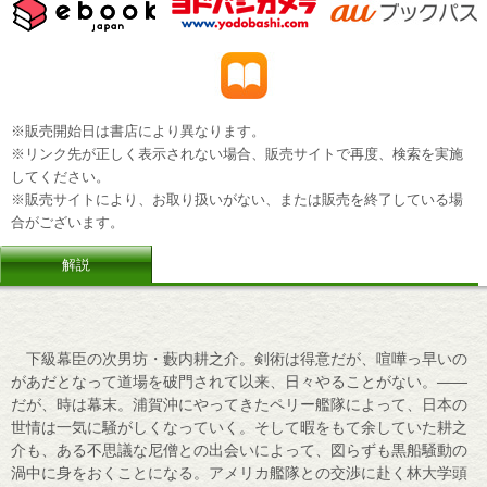
※販売開始日は書店により異なります。
※リンク先が正しく表示されない場合、販売サイトで再度、検索を実施
してください。
※販売サイトにより、お取り扱いがない、または販売を終了している場
合がございます。
解説
下級幕臣の次男坊・藪内耕之介。剣術は得意だが、喧嘩っ早いの
があだとなって道場を破門されて以来、日々やることがない。――
だが、時は幕末。浦賀沖にやってきたペリー艦隊によって、日本の
世情は一気に騒がしくなっていく。そして暇をもて余していた耕之
介も、ある不思議な尼僧との出会いによって、図らずも黒船騒動の
渦中に身をおくことになる。アメリカ艦隊との交渉に赴く林大学頭