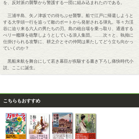
を、反対派の襲撃から警護する一団に組み込まれたのである。
三浦半島、矢ノ津坂での待ちぶせ襲撃。船で江戸に帰還しようと
する大学頭一行を追って敵のボートから発射される弾丸。等々力渓
谷に迫り来る六人の男たちの刃。島の砲台場を乗っ取り、通過する
ぺリー艦隊を砲撃しようとしている浪人集団。……次々と、執拗に
仕掛けられる攻撃に、耕之介とその仲間は果たしてどう立ち向かっ
ていくのか？
黒船来航を舞台にして若き幕臣が疾駆する書き下ろし痛快時代小
説、ここに誕生。
こちらもおすすめ