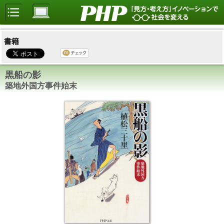
書籍
黒船の影
築地外国方事件始末