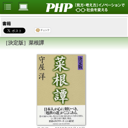
書籍
［決定版］菜根譚