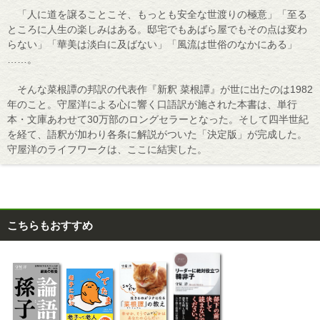
「人に道を譲ることこそ、もっとも安全な世渡りの極意」「至る
ところに人生の楽しみはある。邸宅でもあばら屋でもその点は変わ
らない」「華美は淡白に及ばない」「風流は世俗のなかにある」
……。
そんな菜根譚の邦訳の代表作『新釈 菜根譚』が世に出たのは1982
年のこと。守屋洋による心に響く口語訳が施された本書は、単行
本・文庫あわせて30万部のロングセラーとなった。そして四半世紀
を経て、語釈が加わり各条に解説がついた「決定版」が完成した。
守屋洋のライフワークは、ここに結実した。
こちらもおすすめ