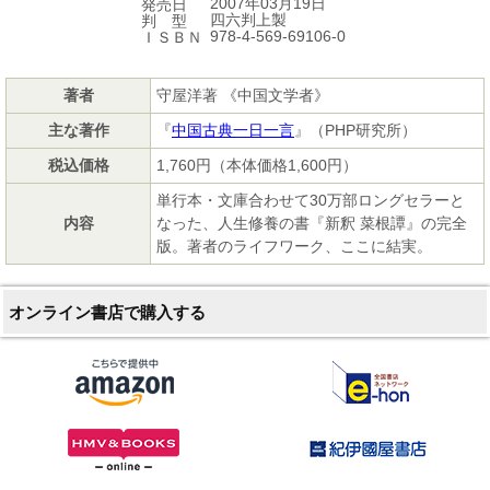
2007年03月19日
発売日
四六判上製
判 型
978-4-569-69106-0
ＩＳＢＮ
著者
守屋洋著 《中国文学者》
主な著作
『
中国古典一日一言
』（PHP研究所）
税込価格
1,760円（本体価格1,600円）
単行本・文庫合わせて30万部ロングセラーと
内容
なった、人生修養の書『新釈 菜根譚』の完全
版。著者のライフワーク、ここに結実。
オンライン書店で購入する