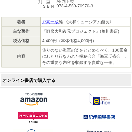
A5判上製
判 型
978-4-569-70970-3
ＩＳＢＮ
著者
戸高一成
編 《大和ミュージアム館長》
主な著作
『戦艦大和復元プロジェクト』(角川書店)
税込価格
4,400円（本体価格4,000円）
偽りのない海軍の姿をとどめるべく、130回余
内容
にわたり行なわれた極秘会合「海軍反省会」。
その重要な内容を収録する貴重な一冊。
オンライン書店で購入する