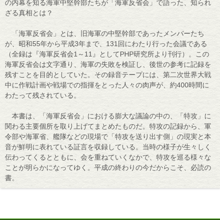
の内幕を知る海軍中堅幹部たちが「海軍反省会」で語った、知られ
ざる真相とは？
「海軍反省会」とは、旧海軍の中堅幹部であったメンバーたち
が、昭和55年から平成3年まで、131回にわたり行った会議である
（全録は『海軍反省会1～11』としてPHP研究所より刊行）。この
海軍反省会は文字通り、海軍の失敗を検証し、後世の参考に記録を
残すことを目的としていた。その録音テープには、第二次世界大戦
中に作戦計画や戦場での指揮をとった人々の肉声が、約400時間に
わたって残されている。
本書は、「海軍反省会」における膨大な議論の中の、「特攻」に
関わる主要個所を取り上げてまとめたものだ。特攻の記録から、軍
令部や海軍省、艦隊などの現場で「特攻を送り出す側」の現実と本
音が鮮明に表れている証言を収録している。当時の様子が生々しく
伝わってくるとともに、会を重ねていくなかで、特攻を巡る様々な
ことが明らかになってゆく。平成の終わりの今だからこそ、必読の
書。