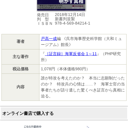
2018年12月14日
発売日
新書判並製
判 型
978-4-569-84214-1
ＩＳＢＮ
戸高一成
編 《呉市海事歴史科学館（大和ミュ
著者
ージアム）館長》
『
［証言録］海軍反省会 1～11
』（PHP研究
主な著作
所）
税込価格
1,078円（本体価格980円）
誰が特攻を考えたのか？ 本当に志願制だった
のか？ 特攻兵の心情は……？ 海軍士官の当
内容
事者たちが語り遺した驚くべき証言から真相に
迫る。
オンライン書店で購入する