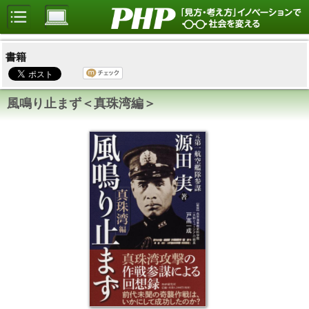
書籍
風鳴り止まず＜真珠湾編＞