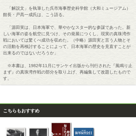
「解説文」を執筆した呉市海事歴史科学館（大和ミュージアム）
館長・戸髙一成氏は、こう語る。
「源田実は、日本海軍で、華やかなスター的な参謀であった。新
しい海軍の姿を航空に見つけ、その発展につくし、現実の真珠湾作
戦においては驚くべ成功を収めた。（中略）源田実と言う人物とそ
の活動を再検討することによって、日本海軍の歴史を見直すことが
出来るのではないだろうか」
※本書は、1982年11月にサンケイ出版から刊行された『風鳴り止
まず』の真珠湾作戦の部分を取り上げ、再編集して改題したもので
す。
こちらもおすすめ