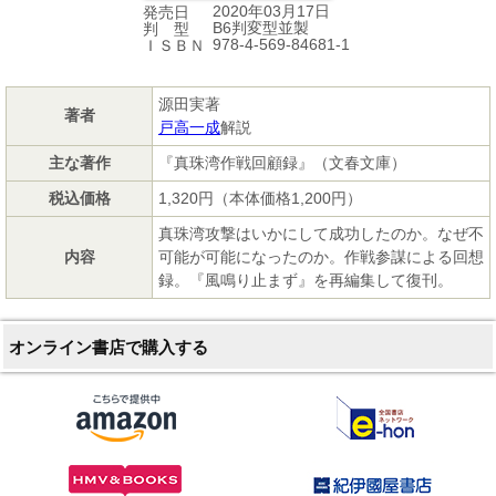
2020年03月17日
発売日
B6判変型並製
判 型
978-4-569-84681-1
ＩＳＢＮ
源田実著
著者
戸高一成
解説
主な著作
『真珠湾作戦回顧録』（文春文庫）
税込価格
1,320円（本体価格1,200円）
真珠湾攻撃はいかにして成功したのか。なぜ不
内容
可能が可能になったのか。作戦参謀による回想
録。『風鳴り止まず』を再編集して復刊。
オンライン書店で購入する