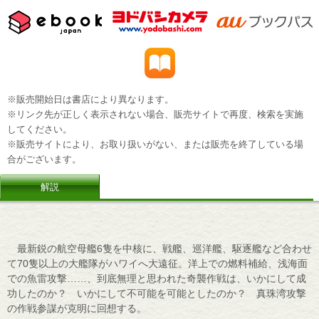
※販売開始日は書店により異なります。
※リンク先が正しく表示されない場合、販売サイトで再度、検索を実施
してください。
※販売サイトにより、お取り扱いがない、または販売を終了している場
合がございます。
解説
最新鋭の航空母艦6隻を中核に、戦艦、巡洋艦、駆逐艦など合わせ
て70隻以上の大艦隊がハワイへ大遠征。洋上での燃料補給、浅海面
での魚雷攻撃……、到底無理と思われた奇襲作戦は、いかにして成
功したのか？ いかにして不可能を可能としたのか？ 真珠湾攻撃
の作戦参謀が克明に回想する。