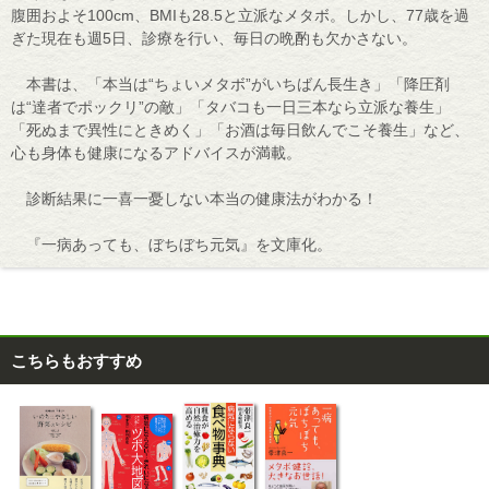
腹囲およそ100cm、BMIも28.5と立派なメタボ。しかし、77歳を過
ぎた現在も週5日、診療を行い、毎日の晩酌も欠かさない。
本書は、「本当は“ちょいメタボ”がいちばん長生き」「降圧剤
は“達者でポックリ”の敵」「タバコも一日三本なら立派な養生」
「死ぬまで異性にときめく」「お酒は毎日飲んでこそ養生」など、
心も身体も健康になるアドバイスが満載。
診断結果に一喜一憂しない本当の健康法がわかる！
『一病あっても、ぼちぼち元気』を文庫化。
こちらもおすすめ