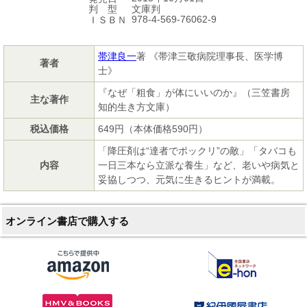
文庫判
判 型
978-4-569-76062-9
ＩＳＢＮ
帯津良一
著 《帯津三敬病院理事長、医学博
著者
士》
『なぜ「粗食」が体にいいのか』（三笠書房
主な著作
知的生き方文庫）
税込価格
649円（本体価格590円）
「降圧剤は“達者でポックリ”の敵」「タバコも
内容
一日三本なら立派な養生」など、老いや病気と
妥協しつつ、元気に生きるヒントが満載。
オンライン書店で購入する