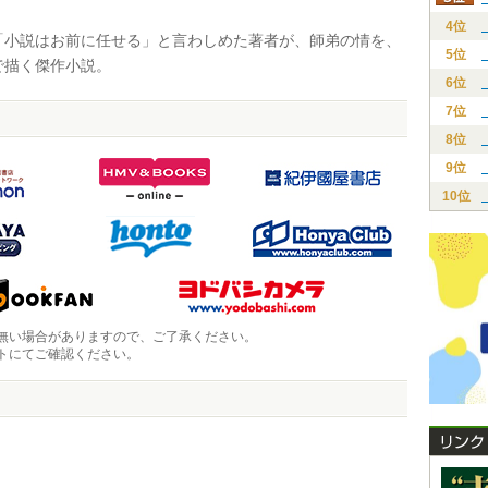
4位
小説はお前に任せる」と言わしめた著者が、師弟の情を、
5位
で描く傑作小説。
6位
7位
8位
9位
10位
無い場合がありますので、ご了承ください。
トにてご確認ください。