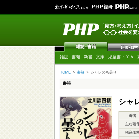
雑誌
書籍
新書
文庫
児童書・ＹＡ
HOME
書籍
シャレのち曇り
書籍
シャ
著者
主な著
税込価