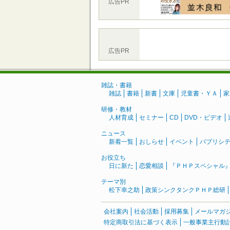
広告PR
広告PR
雑誌・書籍
雑誌
書籍
新書
文庫
児童書・ＹＡ
家
研修・教材
人材育成
セミナー
CD
DVD・ビデオ
ニュース
新着一覧
おしらせ
イベント
パブリシ
お役立ち
日に新た
恋愛相談
『ＰＨＰスペシャル
テーマ別
松下幸之助
政策シンクタンクＰＨＰ総研
会社案内
社会活動
採用募集
メールマガ
特定商取引法に基づく表示
一般事業主行動