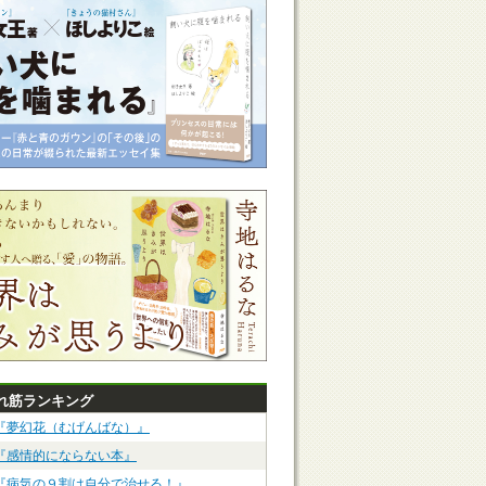
れ筋ランキング
『夢幻花（むげんばな）』
『感情的にならない本』
『病気の９割は自分で治せる！』