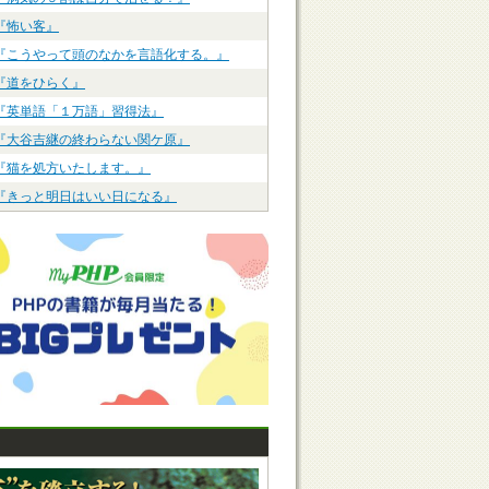
『怖い客』
『こうやって頭のなかを言語化する。』
『道をひらく』
『英単語「１万語」習得法』
『大谷吉継の終わらない関ケ原』
『猫を処方いたします。』
『きっと明日はいい日になる』