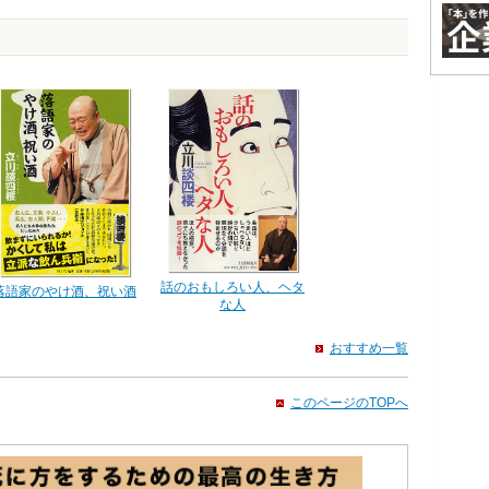
話のおもしろい人、ヘタ
落語家のやけ酒、祝い酒
な人
おすすめ一覧
このページのTOPへ