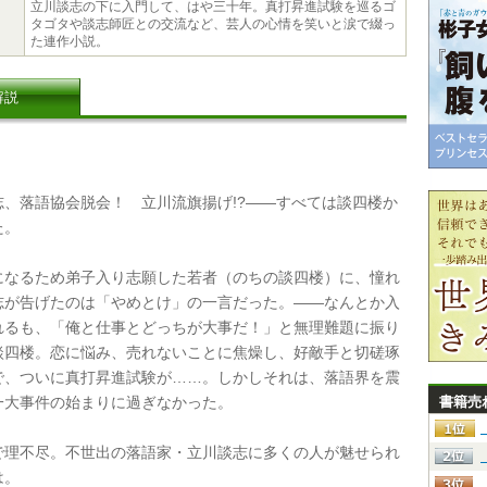
立川談志の下に入門して、はや三十年。真打昇進試験を巡るゴ
タゴタや談志師匠との交流など、芸人の心情を笑いと涙で綴っ
た連作小説。
解説
、落語協会脱会！ 立川流旗揚げ!?――すべては談四楼か
た。
なるため弟子入り志願した若者（のちの談四楼）に、憧れ
志が告げたのは「やめとけ」の一言だった。――なんとか入
れるも、「俺と仕事とどっちが大事だ！」と無理難題に振り
談四楼。恋に悩み、売れないことに焦燥し、好敵手と切磋琢
で、ついに真打昇進試験が……。しかしそれは、落語界を震
一大事件の始まりに過ぎなかった。
書籍売
理不尽。不世出の落語家・立川談志に多くの人が魅せられ
は。