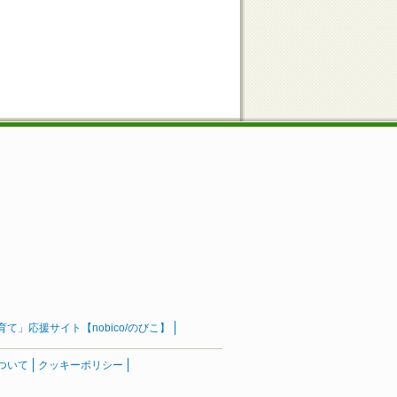
」応援サイト【nobico/のびこ】
ついて
クッキーポリシー