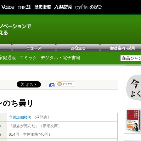
家庭通販
コミック
デジタル・電子書籍
レのち曇り
立川談四楼
著 《落語家》
作
『談志が死んだ』（新潮文庫）
格
814円（本体価格740円）