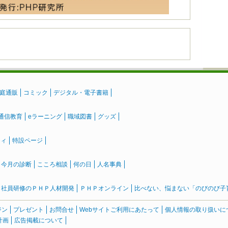
庭通販
コミック
デジタル・電子書籍
通信教育
eラーニング
職域図書
グッズ
ティ
特設ページ
』今月の診断
こころ相談
何の日
人名事典
社員研修のＰＨＰ人材開発
ＰＨＰオンライン
比べない、悩まない「のびのび子育て
ジン
プレゼント
お問合せ
Webサイトご利用にあたって
個人情報の取り扱いに
計画
広告掲載について