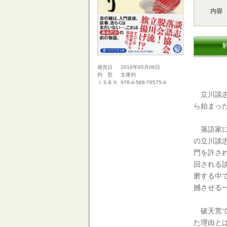
内容
2016年05月06日
発売日
文庫判
判 型
978-4-569-76575-4
ＩＳＢＮ
立川談志
ら始まっ
落語家に
の立川談
門を許さ
回される
磨する中
撼させる
破天荒で
た理由と