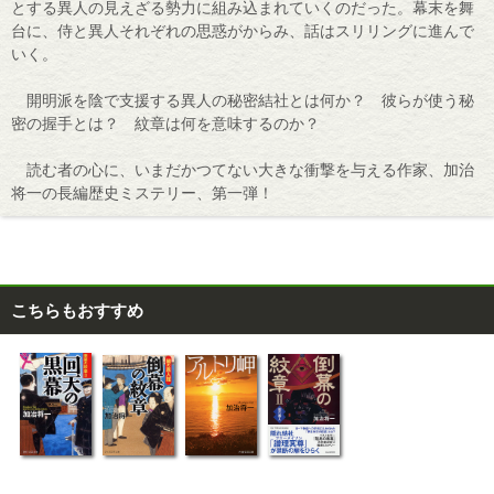
とする異人の見えざる勢力に組み込まれていくのだった。幕末を舞
台に、侍と異人それぞれの思惑がからみ、話はスリリングに進んで
いく。
開明派を陰で支援する異人の秘密結社とは何か？ 彼らが使う秘
密の握手とは？ 紋章は何を意味するのか？
読む者の心に、いまだかつてない大きな衝撃を与える作家、加治
将一の長編歴史ミステリー、第一弾！
こちらもおすすめ