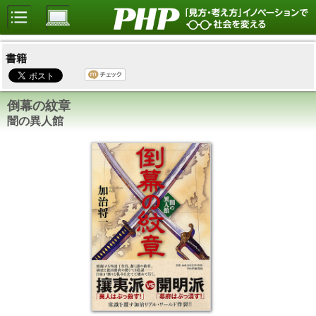
書籍
倒幕の紋章
闇の異人館