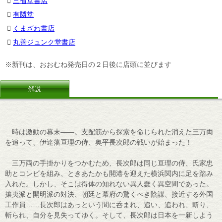
三省堂書店
有隣堂
くまざわ書店
丸善ジュンク堂書店
※新刊は、おおむね発売日の２日後に店頭に並びます
解説
時は激動の幕末――。支配筋から探索を命じられた消えた三万両
を追って、伊達藩亘理の侍、奥平長次郎の戦いが始まった！
三万両の手掛かりをつかむため、長次郎は同じ亘理の侍、氏家忠
助とコンビを組み、ときあたかも開港を迎えた横浜関内に足を踏み
入れた。しかし、そこは得体の知れない異人蠢く異空間であった。
攘夷派と開明派の対決、朝廷と幕府の驚くべき陰謀、接近する外国
工作員……長次郎はあっという間に呑まれ、追い、追われ、斬り、
斬られ、自分を見失ってゆく。そして、長次郎は日本を一新しよう