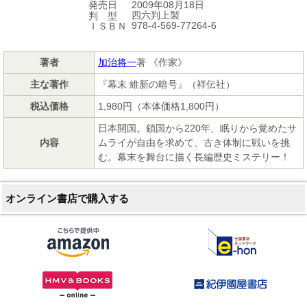
2009年08月18日
発売日
四六判上製
判 型
978-4-569-77264-6
ＩＳＢＮ
著者
加治将一
著 《作家》
主な著作
『幕末 維新の暗号』（祥伝社）
税込価格
1,980円（本体価格1,800円）
日本開国。鎖国から220年、眠りから覚めたサ
内容
ムライが自由を求めて、古き体制に戦いを挑
む。幕末を舞台に描く長編歴史ミステリー！
オンライン書店で購入する