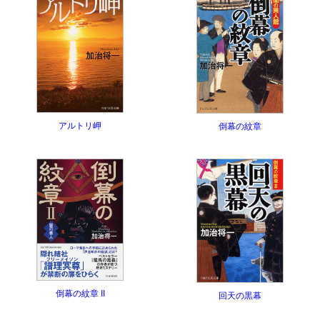
アルトリ岬
倒幕の紋章
倒幕の紋章 II
回天の黒幕