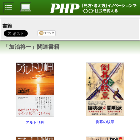
書籍
「加治将一」関連書籍
倒幕の紋章
アルトリ岬