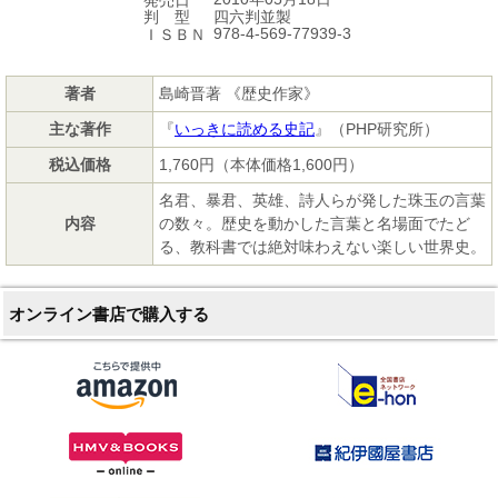
発売日
四六判並製
判 型
978-4-569-77939-3
ＩＳＢＮ
著者
島崎晋著 《歴史作家》
主な著作
『
いっきに読める史記
』（PHP研究所）
税込価格
1,760円（本体価格1,600円）
名君、暴君、英雄、詩人らが発した珠玉の言葉
内容
の数々。歴史を動かした言葉と名場面でたど
る、教科書では絶対味わえない楽しい世界史。
オンライン書店で購入する