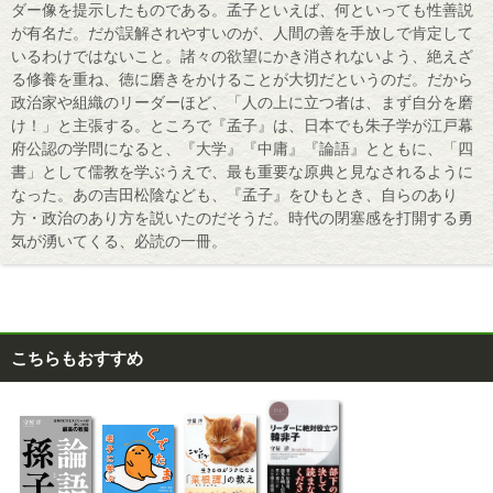
ダー像を提示したものである。孟子といえば、何といっても性善説
が有名だ。だが誤解されやすいのが、人間の善を手放しで肯定して
いるわけではないこと。諸々の欲望にかき消されないよう、絶えざ
る修養を重ね、徳に磨きをかけることが大切だというのだ。だから
政治家や組織のリーダーほど、「人の上に立つ者は、まず自分を磨
け！」と主張する。ところで『孟子』は、日本でも朱子学が江戸幕
府公認の学問になると、『大学』『中庸』『論語』とともに、「四
書」として儒教を学ぶうえで、最も重要な原典と見なされるように
なった。あの吉田松陰なども、『孟子』をひもとき、自らのあり
方・政治のあり方を説いたのだそうだ。時代の閉塞感を打開する勇
気が湧いてくる、必読の一冊。
こちらもおすすめ