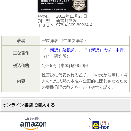
2012年11月27日
発売日
新書判並製
判 型
978-4-569-80224-4
ＩＳＢＮ
著者
守屋洋著 《中国文学者》
『
［新訳］菜根譚
』、『
［新訳］大学・中庸
』
主な著作
（PHP研究所）
税込価格
1,045円（本体価格950円）
性善説に代表される孟子。その天から等しく与
内容
えられた人間の本性を全面的に開花させるため
の実践倫理の教えをわかりやすく説く。
オンライン書店で購入する