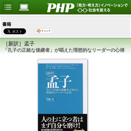
書籍
［新訳］孟子
「孔子の正統な後継者」が唱えた理想的なリーダーの心得