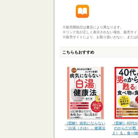
※販売開始日は書店により異なります。
※リンク先が正しく表示されない場合、販売サイ
※販売サイトにより、お取り扱いがない、または
こちらもおすすめ
［図解］40代
［図解］病気にならない
のからだが甦
「白湯（さゆ）」健康法
え）る」食べ物