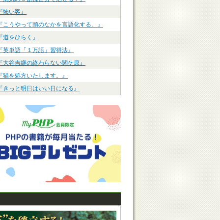
『怖い客』
『こうやって頭のなかを言語化する。』
『道をひらく』
『英単語「１万語」習得法』
『大谷吉継の終わらない関ケ原』
『猫を処方いたします。』
『きっと明日はいい日になる』