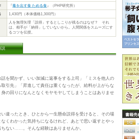
作
『
毒を出す食 ためる食
』（PHP研究所）
格
1,430円（本体価格1,300円）
人を無理矢理「説得」するとしこりが残るのはなぜ？ それ
は、相手が「納得」していないから。人間関係をスムーズにす
るコツを伝授。
解説
話を聞かず、いい加減に返事をする上司」「ミスを他人の
る取引先」「昇進して責任は重くなったが、給料が上がらな
。身の回りになんとなくモヤモヤしてしまうことはありませ
い違ったとき、ひとから一生懸命説得を受けると、その場
書籍売
となくわかった気持ちになるけれど、あとで思い返すとやっ
落ちない……。そんな経験はありませんか。