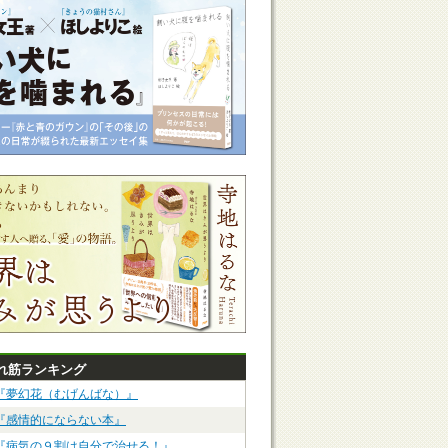
れ筋ランキング
『夢幻花（むげんばな）』
『感情的にならない本』
『病気の９割は自分で治せる！』