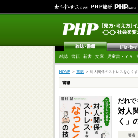
雑誌
書籍
新書
文庫
児童書・ＹＡ
HOME
書籍
対人関係のストレスをなくす
書籍
だれで
対人
く」
著者