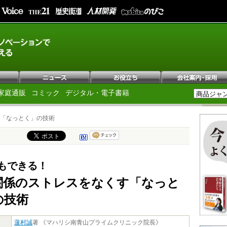
家庭通販
コミック
デジタル・電子書籍
「なっとく」の技術
もできる！
関係のストレスをなくす「なっと
の技術
蓮村誠
著 《マハリシ南青山プライムクリニック院長》