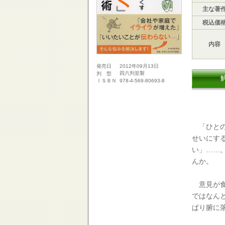
主な著
税込価
内容
2012年09月13日
発売日
四六判並製
判 型
978-4-569-80693-8
ＩＳＢＮ
「ひとの
せいにす
い」……
んか。
意見が食
ではなん
ぱり腑に