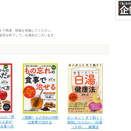
トで再度、検索を実施してください。
販売を終了している場合がございます。
からの「男
カンタン！ すぐ効く！
［図解］もの忘れの9割
（よみが
病気にならない「白湯
は食事で治せる
＆食べ方
（さゆ）」健康法