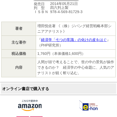
2014年05月21日
発売日
四六判上製
判 型
978-4-569-81729-3
ＩＳＢＮ
増田悦佐著 《（株）ジパング経営戦略本部シ
著者
ニアアナリスト》
『
経済学「七つの常識」の化けの皮をはぐ
』
主な著作
（PHP研究所）
税込価格
1,760円（本体価格1,600円）
人間が頭で考えることで、世の中の景気が操作
内容
できるのか？ 経済学の中心命題に、人気のア
ナリストが鋭く斬り込む。
オンライン書店で購入する