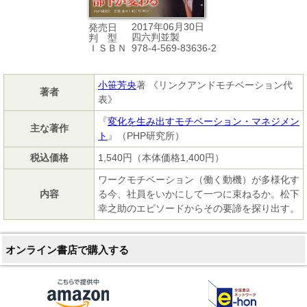
2017年06月30日
発売日
四六判並製
判 型
978-4-569-83636-2
ＩＳＢＮ
小笹芳央
著 《リンクアンドモチベーション代
著者
表》
『
変化を生み出すモチベーション・マネジメン
主な著作
ト
』（PHP研究所）
税込価格
1,540円（本体価格1,400円）
ワークモチベーション（働く動機）が多様化す
内容
る今、社員をいかにして一つに束ねるか。松下
幸之助のエピソードからその要諦を探り出す。
オンライン書店で購入する