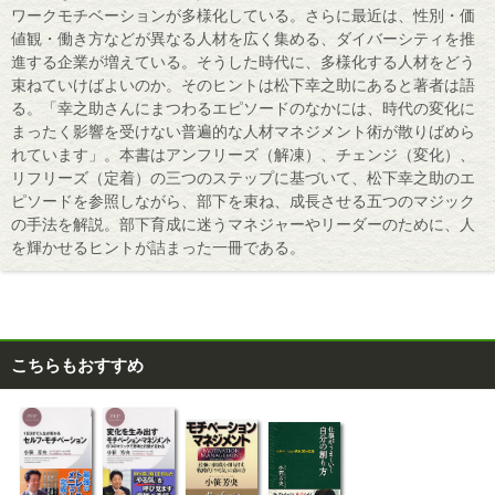
ワークモチベーションが多様化している。さらに最近は、性別・価
値観・働き方などが異なる人材を広く集める、ダイバーシティを推
進する企業が増えている。そうした時代に、多様化する人材をどう
束ねていけばよいのか。そのヒントは松下幸之助にあると著者は語
る。「幸之助さんにまつわるエピソードのなかには、時代の変化に
まったく影響を受けない普遍的な人材マネジメント術が散りばめら
れています」。本書はアンフリーズ（解凍）、チェンジ（変化）、
リフリーズ（定着）の三つのステップに基づいて、松下幸之助のエ
ピソードを参照しながら、部下を束ね、成長させる五つのマジック
の手法を解説。部下育成に迷うマネジャーやリーダーのために、人
を輝かせるヒントが詰まった一冊である。
こちらもおすすめ