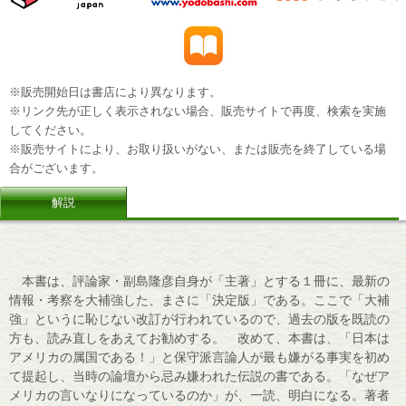
※販売開始日は書店により異なります。
※リンク先が正しく表示されない場合、販売サイトで再度、検索を実施
してください。
※販売サイトにより、お取り扱いがない、または販売を終了している場
合がございます。
解説
本書は、評論家・副島隆彦自身が「主著」とする１冊に、最新の
情報・考察を大補強した、まさに「決定版」である。ここで「大補
強」というに恥じない改訂が行われているので、過去の版を既読の
方も、読み直しをあえてお勧めする。 改めて、本書は、「日本は
アメリカの属国である！」と保守派言論人が最も嫌がる事実を初め
て提起し、当時の論壇から忌み嫌われた伝説の書である。「なぜア
メリカの言いなりになっているのか」が、一読、明白になる。著者