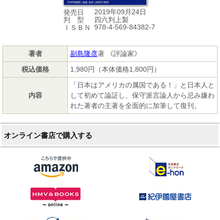
2019年09月24日
発売日
四六判上製
判 型
978-4-569-84382-7
ＩＳＢＮ
著者
副島隆彦
著 《評論家》
税込価格
1,980円（本体価格1,800円）
「日本はアメリカの属国である！」と日本人と
内容
して初めて論証し、保守派言論人から忌み嫌わ
れた著者の主著を全面的に加筆して復刊。
オンライン書店で購入する