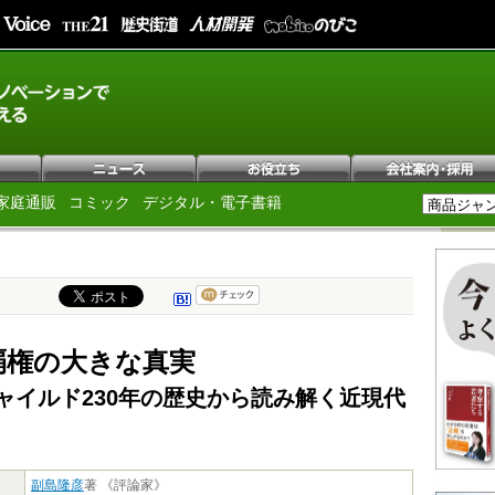
家庭通販
コミック
デジタル・電子書籍
覇権の大きな真実
ャイルド230年の歴史から読み解く近現代
副島隆彦
著 《評論家》