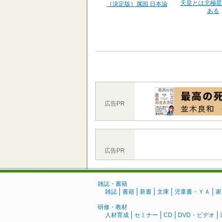
天皇とは北極星
［決定版］属国 日本論
ある
広告PR
広告PR
雑誌・書籍
雑誌
書籍
新書
文庫
児童書・ＹＡ
家
研修・教材
人材育成
セミナー
CD
DVD・ビデオ