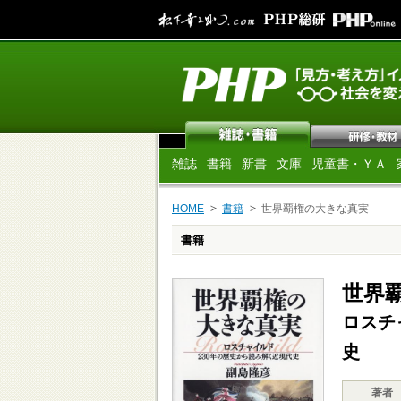
雑誌
書籍
新書
文庫
児童書・ＹＡ
HOME
書籍
世界覇権の大きな真実
書籍
世界
ロスチ
史
著者