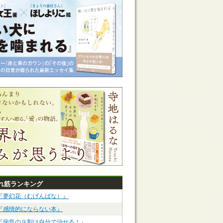
れ筋ランキング
『夢幻花（むげんばな）』
『感情的にならない本』
『病気の９割は自分で治せる！』