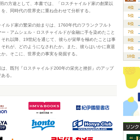
明の方途として、本書では、「ロスチャイルド家の創業以
4位
」を、同時代の世界史に重ね合わせて分析する。
5位
6位
イルド家の繁栄の始まりは、1760年代のフランクフルト
ヤー・アムシェル・ロスチャイルドが金融に手を染めたこと
7位
。それ以降、19世紀を通じて、彼らが栄華を極めたことは事
8位
。それが、どのようになされたか。また、彼らはいかに衰退
9位
たか。そこに、世界史の事実を発掘する。
10位
は、既刊『ロスチャイルド200年の栄光と挫折』のアップ
である。