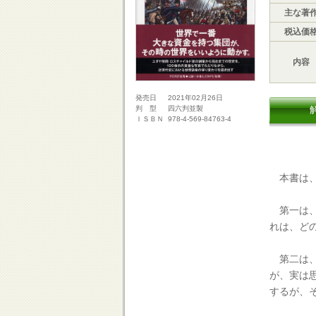
主な著
税込価
内容
2021年02月26日
発売日
四六判並製
判 型
978-4-569-84763-4
ＩＳＢＮ
本書は、
第一は、
れは、ど
第二は、
が、実は
するが、