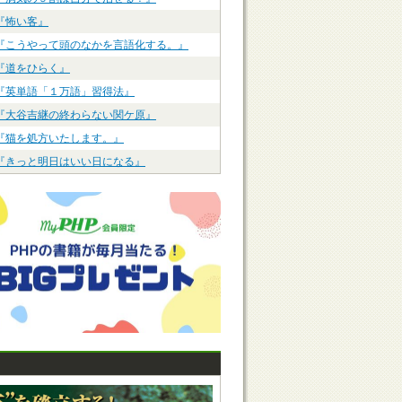
『怖い客』
『こうやって頭のなかを言語化する。』
『道をひらく』
『英単語「１万語」習得法』
『大谷吉継の終わらない関ケ原』
『猫を処方いたします。』
『きっと明日はいい日になる』