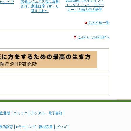
英語国民（ネイティブ・
信長はイエズス会に爆殺
のことで
イングリッシュ・スピー
され、家康は摩（す）り
カー）の頭の中の研究
替えられた
おすすめ一覧
このページのTOPへ
庭通販
コミック
デジタル・電子書籍
通信教育
eラーニング
職域図書
グッズ