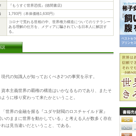
作
『もうすぐ世界恐慌』(徳間書店)
格
1,793円（本体価格1,630円）
コロナで荒れる世相の中、世界権力構造についてのリテラシー
ある理解の仕方を、メディアに騙されている日本人に解説す
る。
解説
現代の知識人が知っておくべき2つの事実を示す。
資本主義世界の覇権の構造はいかなるものであり、またそ
のように移り変わって来たかということ。
「世界の金融を握る『ユダヤ財閥のロスチャイルド家』
書籍売
思いのままに世界を動かしている」と考える人が数多く存在
それは見当違いだということ、である。