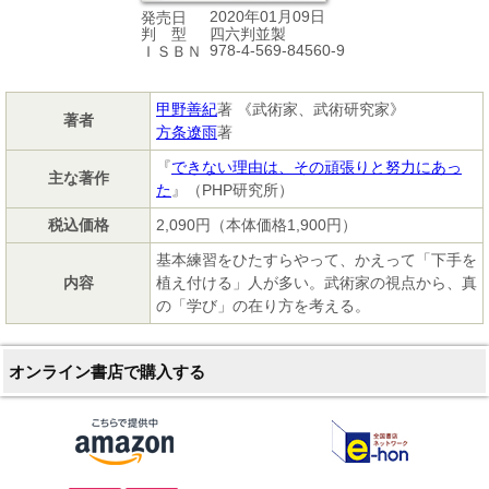
2020年01月09日
発売日
四六判並製
判 型
978-4-569-84560-9
ＩＳＢＮ
甲野善紀
著 《武術家、武術研究家》
著者
方条遼雨
著
『
できない理由は、その頑張りと努力にあっ
主な著作
た
』（PHP研究所）
税込価格
2,090円（本体価格1,900円）
基本練習をひたすらやって、かえって「下手を
内容
植え付ける」人が多い。武術家の視点から、真
の「学び」の在り方を考える。
オンライン書店で購入する