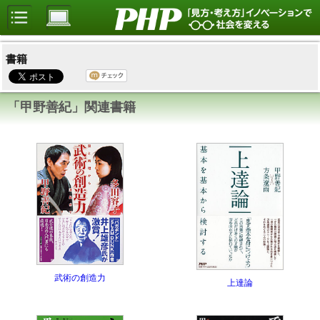
書籍
「甲野善紀」関連書籍
武術の創造力
上達論