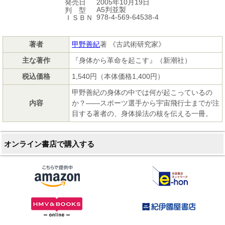
2005年10月19日
発売日
A5判並製
判 型
978-4-569-64538-4
ＩＳＢＮ
著者
甲野善紀
著 《古武術研究家》
主な著作
『身体から革命を起こす』（新潮社）
税込価格
1,540円（本体価格1,400円）
甲野善紀の身体の中では何が起こっているの
内容
か？――スポーツ選手から宇宙飛行士までが注
目する著者の、身体操法の核を伝える一冊。
オンライン書店で購入する