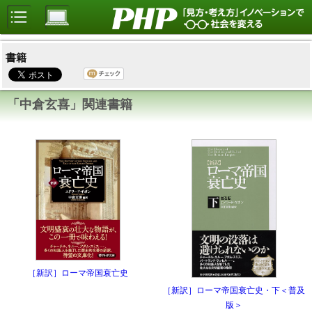
書籍
「中倉玄喜」関連書籍
［新訳］ローマ帝国衰亡史
［新訳］ローマ帝国衰亡史・下＜普及
版＞