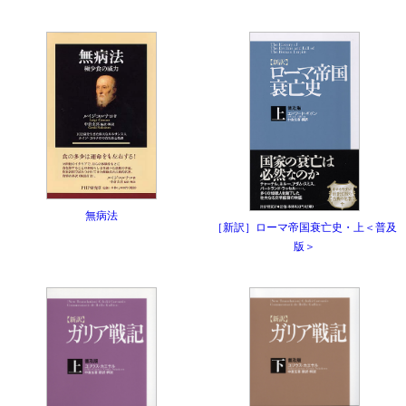
無病法
［新訳］ローマ帝国衰亡史・上＜普及
版＞