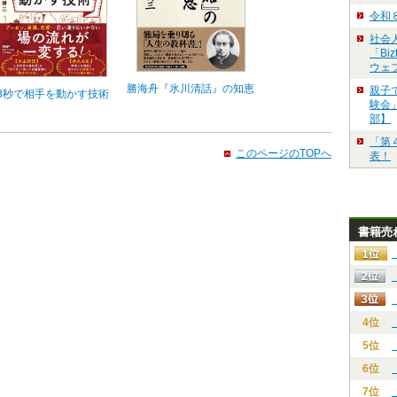
令和
社会
「Bi
ウェ
勝海舟『氷川清話』の知恵
親子
3秒で相手を動かす技術
験会」
部】
「第
このページのTOPへ
表！
書籍売
4位
5位
6位
7位