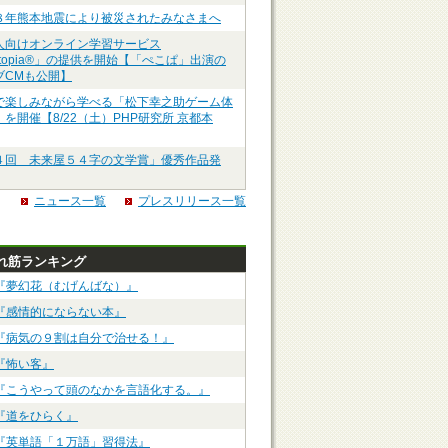
８年熊本地震により被災されたみなさまへ
人向けオンライン学習サービス
ztopia®」の提供を開始【「ぺこぱ」出演の
ブCMも公開】
で楽しみながら学べる「松下幸之助ゲーム体
を開催【8/22（土）PHP研究所 京都本
４回 未来屋５４字の文学賞」優秀作品発
ニュース一覧
プレスリリース一覧
れ筋ランキング
『夢幻花（むげんばな）』
『感情的にならない本』
『病気の９割は自分で治せる！』
『怖い客』
『こうやって頭のなかを言語化する。』
『道をひらく』
『英単語「１万語」習得法』