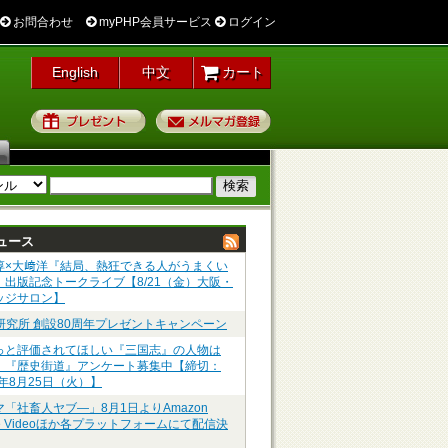
お問合わせ
myPHP会員サービス
ログイン
English
中文
カート
プレゼント
メルマガ登録
ュース
淳×大﨑洋『結局、熱狂できる人がうまくい
』出版記念トークライブ【8/21（金）大阪・
ッジサロン】
P研究所 創設80周年プレゼントキャンペーン
っと評価されてほしい『三国志』の人物は
】『歴史街道』アンケート募集中【締切：
6年8月25日（火）】
マ「社畜人ヤブ―」8月1日よりAmazon
me Videoほか各プラットフォームにて配信決