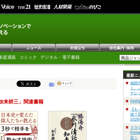
家庭通販
コミック
デジタル・電子書籍
最新ニ
福田
く。
ナレ
加来耕三」関連書籍
PH
【も
誰？
202
ドラ
Pri
定！