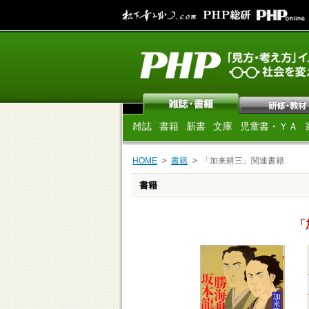
雑誌
書籍
新書
文庫
児童書・ＹＡ
HOME
書籍
「加来耕三」関連書籍
書籍
「