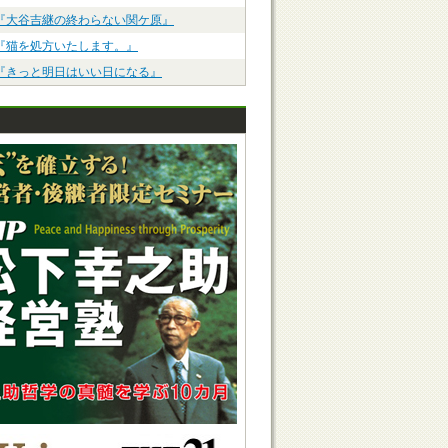
『大谷吉継の終わらない関ケ原』
『猫を処方いたします。』
『きっと明日はいい日になる』