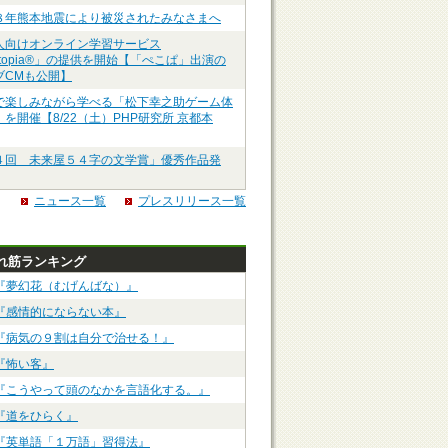
８年熊本地震により被災されたみなさまへ
人向けオンライン学習サービス
ztopia®」の提供を開始【「ぺこぱ」出演の
ブCMも公開】
で楽しみながら学べる「松下幸之助ゲーム体
を開催【8/22（土）PHP研究所 京都本
４回 未来屋５４字の文学賞」優秀作品発
ニュース一覧
プレスリリース一覧
れ筋ランキング
『夢幻花（むげんばな）』
『感情的にならない本』
『病気の９割は自分で治せる！』
『怖い客』
『こうやって頭のなかを言語化する。』
『道をひらく』
『英単語「１万語」習得法』