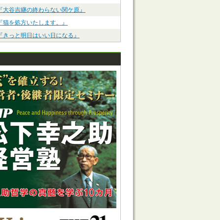
『大谷吉継の終わらない関ケ原』
『猫を処方いたします。』
『きっと明日はいい日になる』