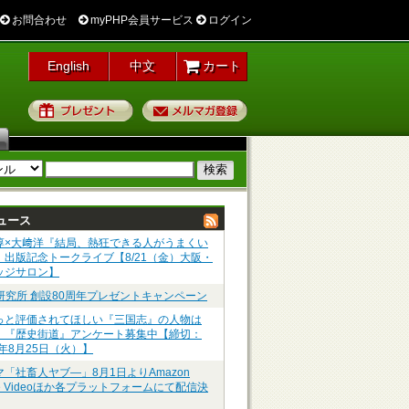
お問合わせ
myPHP会員サービス
ログイン
English
中文
カート
プレゼント
メルマガ登録
ュース
淳×大﨑洋『結局、熱狂できる人がうまくい
』出版記念トークライブ【8/21（金）大阪・
ッジサロン】
P研究所 創設80周年プレゼントキャンペーン
っと評価されてほしい『三国志』の人物は
】『歴史街道』アンケート募集中【締切：
6年8月25日（火）】
マ「社畜人ヤブ―」8月1日よりAmazon
me Videoほか各プラットフォームにて配信決