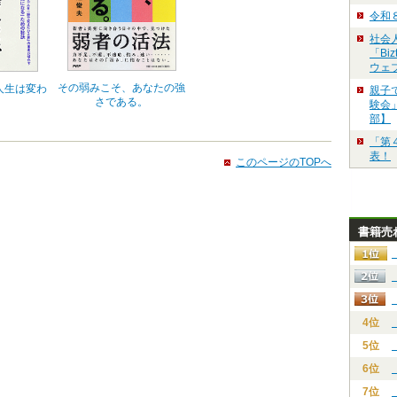
令和
社会
「Bi
ウェ
その弱みこそ、あなたの強
人生は変わ
親子
さである。
験会」
部】
「第
表！
このページのTOPへ
書籍売
4位
5位
6位
7位