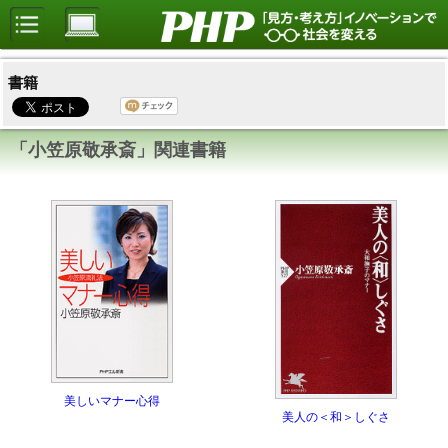
書籍
「小笠原敬承斎」関連書籍
美しいマナー心得
美人の＜和＞しぐさ