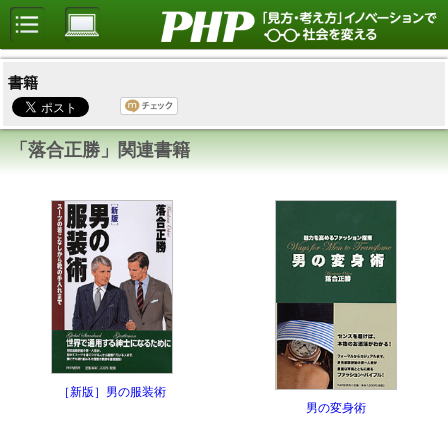
書籍
「落合正勝」関連書籍
［新版］男の服装術
男の変身術