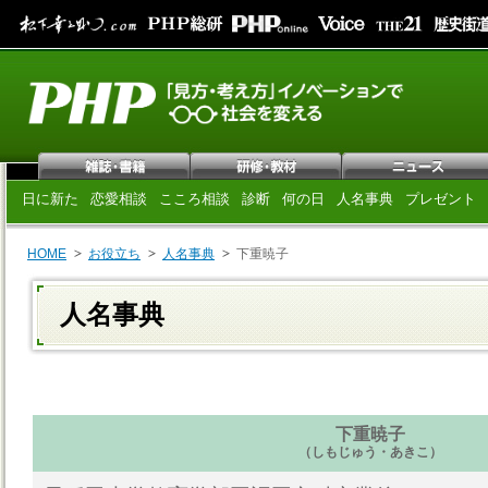
日に新た
恋愛相談
こころ相談
診断
何の日
人名事典
プレゼント
HOME
お役立ち
人名事典
下重暁子
人名事典
下重暁子
（しもじゅう・あきこ）