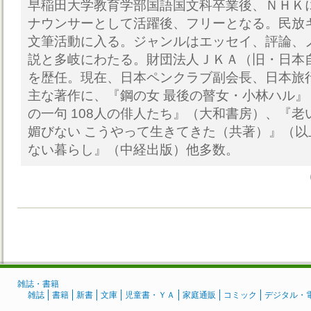
早稲田大学教育学部国語国文科卒業後、ＮＨＫ
ナウンサーとして活躍後、フリーとなる。民放
文筆活動に入る。ジャンルはエッセイ、評論、
説と多岐にわたる。財団法人ＪＫＡ（旧・日本
を歴任。現在、日本ペンクラブ副会長、日本旅
主な著作に、『鋼の女 最後の瞽女・小林ハル
の一句 108人の俳人たち』（大和書房）、『
媚びない こうやって生きてきた（共著）』（
ない暮らし』（中経出版）他多数。
雑誌・書籍
雑誌
書籍
新書
文庫
児童書・ＹＡ
家庭通販
コミック
デジタル・