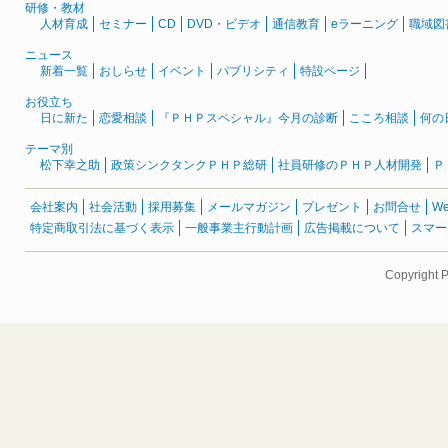
研修・教材
人材育成
セミナー
CD
DVD・ビデオ
通信教育
eラーニング
職域図
ニュース
新着一覧
おしらせ
イベント
パブリシティ
特設ページ
お役立ち
日に新た
恋愛相談
『ＰＨＰスペシャル』今月の診断
こころ相談
何の
テーマ別
松下幸之助
政策シンクタンクＰＨＰ総研
社員研修のＰＨＰ人材開発
Ｐ
会社案内
社会活動
採用募集
メールマガジン
プレゼント
お問合せ
W
特定商取引法に基づく表示
一般事業主行動計画
広告掲載について
スマー
Copyright 