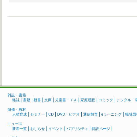
雑誌・書籍
雑誌
書籍
新書
文庫
児童書・ＹＡ
家庭通販
コミック
デジタル・
研修・教材
人材育成
セミナー
CD
DVD・ビデオ
通信教育
eラーニング
職域図
ニュース
新着一覧
おしらせ
イベント
パブリシティ
特設ページ