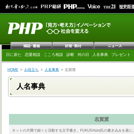
日に新た
恋愛相談
こころ相談
診断
何の日
人名事典
プレゼント
HOME
お役立ち
人名事典
志賀渡
人名事典
志賀渡
ネットの片隅で細々と活動する文字書き。FUKUDA(w)氏の書き込みを基