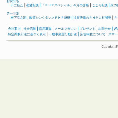
お役立ち
日に新た
恋愛相談
『ＰＨＰスペシャル』今月の診断
こころ相談
何の
テーマ別
松下幸之助
政策シンクタンクＰＨＰ総研
社員研修のＰＨＰ人材開発
Ｐ
会社案内
社会活動
採用募集
メールマガジン
プレゼント
お問合せ
W
特定商取引法に基づく表示
一般事業主行動計画
広告掲載について
スマー
Copyright 