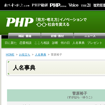
日に新た
恋愛相談
こころ相談
診断
何の日
人名事典
プレゼント
HOME
お役立ち
人名事典
菅原裕子
人名事典
菅原裕子
（すがはら・ゆうこ）