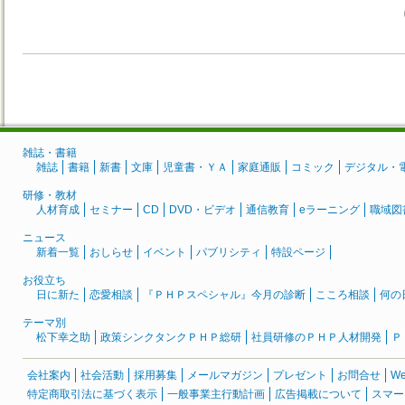
雑誌・書籍
雑誌
書籍
新書
文庫
児童書・ＹＡ
家庭通販
コミック
デジタル・
研修・教材
人材育成
セミナー
CD
DVD・ビデオ
通信教育
eラーニング
職域図
ニュース
新着一覧
おしらせ
イベント
パブリシティ
特設ページ
お役立ち
日に新た
恋愛相談
『ＰＨＰスペシャル』今月の診断
こころ相談
何の
テーマ別
松下幸之助
政策シンクタンクＰＨＰ総研
社員研修のＰＨＰ人材開発
Ｐ
会社案内
社会活動
採用募集
メールマガジン
プレゼント
お問合せ
W
特定商取引法に基づく表示
一般事業主行動計画
広告掲載について
スマー