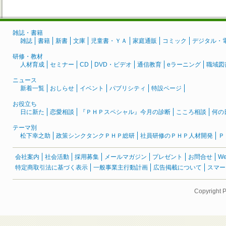
雑誌・書籍
雑誌
書籍
新書
文庫
児童書・ＹＡ
家庭通販
コミック
デジタル・
研修・教材
人材育成
セミナー
CD
DVD・ビデオ
通信教育
eラーニング
職域図
ニュース
新着一覧
おしらせ
イベント
パブリシティ
特設ページ
お役立ち
日に新た
恋愛相談
『ＰＨＰスペシャル』今月の診断
こころ相談
何の
テーマ別
松下幸之助
政策シンクタンクＰＨＰ総研
社員研修のＰＨＰ人材開発
Ｐ
会社案内
社会活動
採用募集
メールマガジン
プレゼント
お問合せ
W
特定商取引法に基づく表示
一般事業主行動計画
広告掲載について
スマー
Copyright 