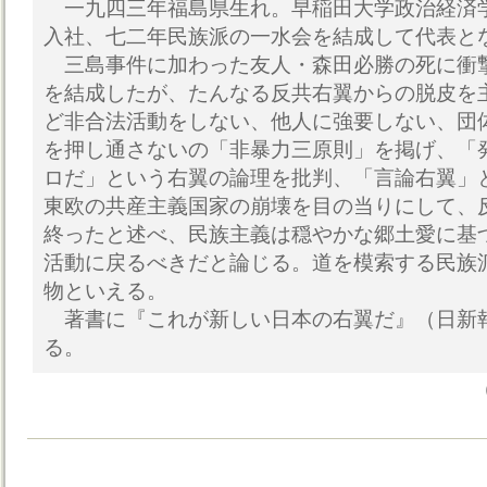
一九四三年福島県生れ。早稲田大学政治経済
入社、七二年民族派の一水会を結成して代表と
三島事件に加わった友人・森田必勝の死に衝
を結成したが、たんなる反共右翼からの脱皮を
ど非合法活動をしない、他人に強要しない、団
を押し通さないの「非暴力三原則」を掲げ、「
ロだ」という右翼の論理を批判、「言論右翼」
東欧の共産主義国家の崩壊を目の当りにして、
終ったと述べ、民族主義は穏やかな郷土愛に基
活動に戻るべきだと論じる。道を模索する民族
物といえる。
著書に『これが新しい日本の右翼だ』（日新
る。