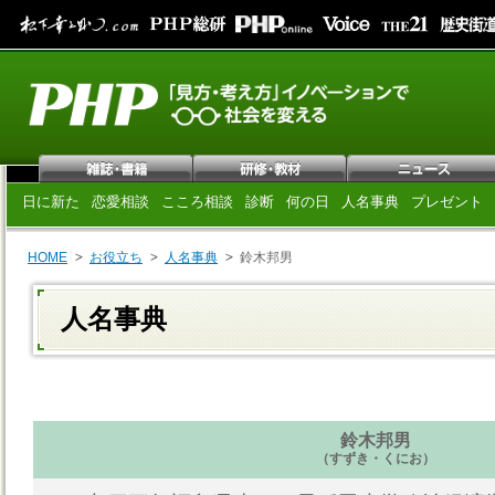
日に新た
恋愛相談
こころ相談
診断
何の日
人名事典
プレゼント
HOME
お役立ち
人名事典
鈴木邦男
人名事典
鈴木邦男
（すずき・くにお）