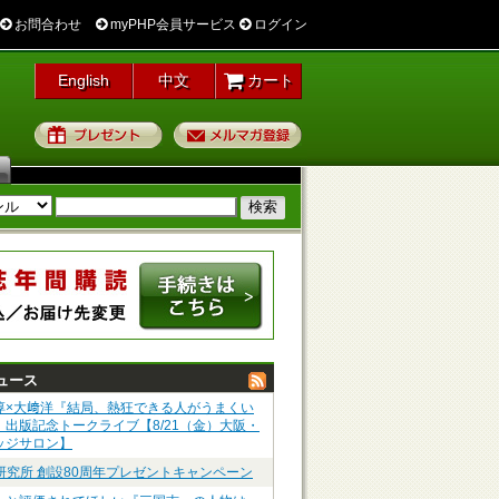
お問合わせ
myPHP会員サービス
ログイン
English
中文
カート
プレゼント
メルマガ登録
ュース
淳×大﨑洋『結局、熱狂できる人がうまくい
』出版記念トークライブ【8/21（金）大阪・
ッジサロン】
P研究所 創設80周年プレゼントキャンペーン