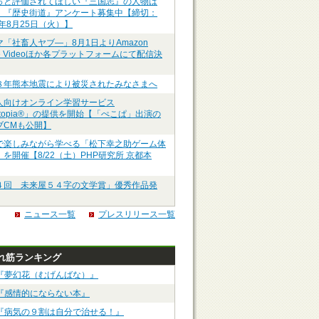
っと評価されてほしい『三国志』の人物は
】『歴史街道』アンケート募集中【締切：
6年8月25日（火）】
マ「社畜人ヤブ―」8月1日よりAmazon
me Videoほか各プラットフォームにて配信決
８年熊本地震により被災されたみなさまへ
人向けオンライン学習サービス
ztopia®」の提供を開始【「ぺこぱ」出演の
ブCMも公開】
で楽しみながら学べる「松下幸之助ゲーム体
を開催【8/22（土）PHP研究所 京都本
４回 未来屋５４字の文学賞」優秀作品発
ニュース一覧
プレスリリース一覧
れ筋ランキング
『夢幻花（むげんばな）』
『感情的にならない本』
『病気の９割は自分で治せる！』