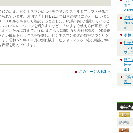
【も
誰？
202
代のいま、ビジネスマンには仕事の能力やスキルをアップさせるこ
められています。月刊誌
『ＴＨＥ21』
ではその要請に応え、(1)いま話
ドラ
ス・スキルをやさしく解説するとともに、(2)第一線で活躍しているビ
Pri
ソンのプロのノウハウを紹介するなど、「いますぐ使える仕事術」が
定！
ます。それに加えて、(3)いまさら人に聞けない基礎知識や、(4)最低
令和
きたい最新トピックスも提供し、ビジネスマン必読の情報誌づくりを
ます。昭和５９年１０月の創刊以来、ビジネスマンを中心に幅広い年
社会
な反響を呼んでいます。
「Bi
ウェ
親子
験会」
部】
このページのTOPへ
「第
表！
書籍売