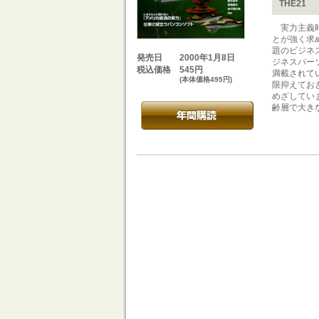
THE21
実力主義時
とが強く求
題のビジネ
2000年1月8日
発売日
ジネスパー
545円
税込価格
満載されてい
(本体価格495円)
限抑えてお
めざしてい
齢層で大き