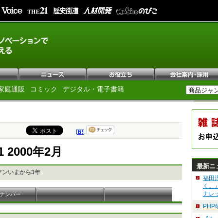
家庭通販
コミック
デジタル・電子書籍
1 2000年2月
最新ニ
マンいまから3年
福田
く。
ナレ
ナンバー
PH