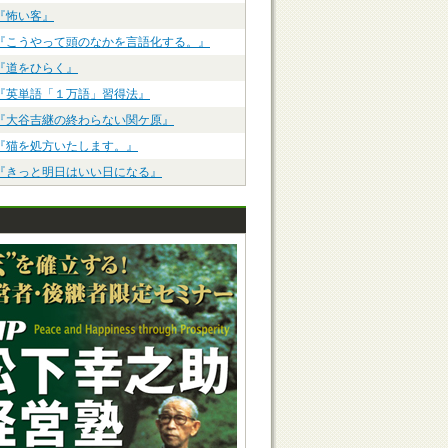
『怖い客』
『こうやって頭のなかを言語化する。』
『道をひらく』
『英単語「１万語」習得法』
『大谷吉継の終わらない関ケ原』
『猫を処方いたします。』
『きっと明日はいい日になる』