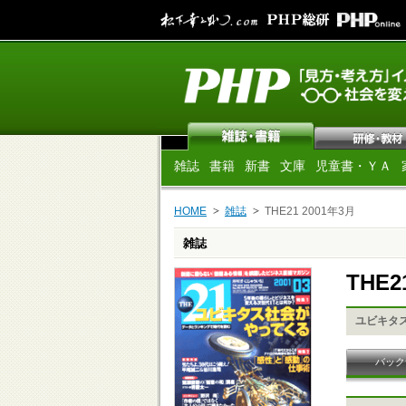
雑誌
書籍
新書
文庫
児童書・ＹＡ
HOME
雑誌
THE21 2001年3月
雑誌
THE2
ユビキタ
バック