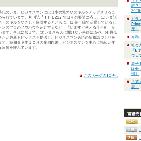
【も
誰？
202
代のいま、ビジネスマンには仕事の能力やスキルをアップさせるこ
められています。月刊誌
『ＴＨＥ21』
ではその要請に応え、(1)いま話
ドラ
ス・スキルをやさしく解説するとともに、(2)第一線で活躍しているビ
Pri
ソンのプロのノウハウを紹介するなど、「いますぐ使える仕事術」が
定！
ます。それに加えて、(3)いまさら人に聞けない基礎知識や、(4)最低
令和
きたい最新トピックスも提供し、ビジネスマン必読の情報誌づくりを
ます。昭和５９年１０月の創刊以来、ビジネスマンを中心に幅広い年
社会
な反響を呼んでいます。
「Bi
ウェ
親子
験会」
部】
このページのTOPへ
「第
表！
書籍売