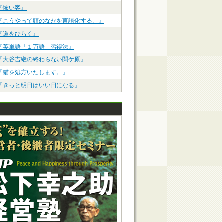
『怖い客』
『こうやって頭のなかを言語化する。』
『道をひらく』
『英単語「１万語」習得法』
『大谷吉継の終わらない関ケ原』
『猫を処方いたします。』
『きっと明日はいい日になる』