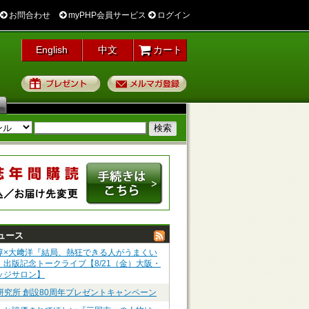
お問合わせ
myPHP会員サービス
ログイン
English
中文
カート
プレゼント
メルマガ登録
ュース
淳×大﨑洋『結局、熱狂できる人がうまくい
』出版記念トークライブ【8/21（金）大阪・
ッジサロン】
P研究所 創設80周年プレゼントキャンペーン