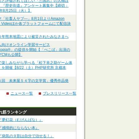
っと評価されてほしい『三国志』の人物は
】『歴史街道』アンケート募集中【締切：
6年8月25日（火）】
マ「社畜人ヤブ―」8月1日よりAmazon
me Videoほか各プラットフォームにて配信決
８年熊本地震により被災されたみなさまへ
人向けオンライン学習サービス
ztopia®」の提供を開始【「ぺこぱ」出演の
ブCMも公開】
で楽しみながら学べる「松下幸之助ゲーム体
を開催【8/22（土）PHP研究所 京都本
４回 未来屋５４字の文学賞」優秀作品発
ニュース一覧
プレスリリース一覧
れ筋ランキング
『夢幻花（むげんばな）』
『感情的にならない本』
『病気の９割は自分で治せる！』