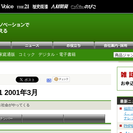
家庭通販
コミック
デジタル・電子書籍
1 2001年3月
最新ニ
ス社会がやってくる
福田
く。
ナレ
ナンバー
PH