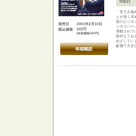
THE21
実力主義時
とが強く求
題のビジネ
2001年2月10日
発売日
ジネスパー
545円
税込価格
満載されてい
(本体価格495円)
限抑えてお
めざしてい
齢層で大き