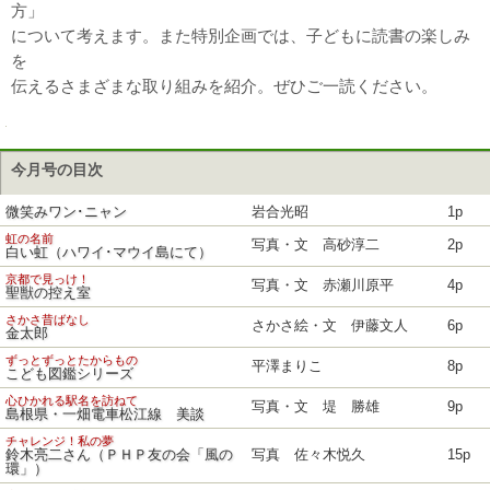
方」
について考えます。また特別企画では、子どもに読書の楽しみ
を
伝えるさまざまな取り組みを紹介。ぜひご一読ください。
今月号の目次
微笑みワン･ニャン
岩合光昭
1p
虹の名前
写真・文 高砂淳二
2p
白い虹（ハワイ･マウイ島にて）
京都で見っけ！
写真・文 赤瀬川原平
4p
聖獣の控え室
さかさ昔ばなし
さかさ絵・文 伊藤文人
6p
金太郎
ずっとずっとたからもの
平澤まりこ
8p
こども図鑑シリーズ
心ひかれる駅名を訪ねて
写真・文 堤 勝雄
9p
島根県・一畑電車松江線 美談
チャレンジ！私の夢
鈴木亮二さん（ＰＨＰ友の会「風の
写真 佐々木悦久
15p
環」）