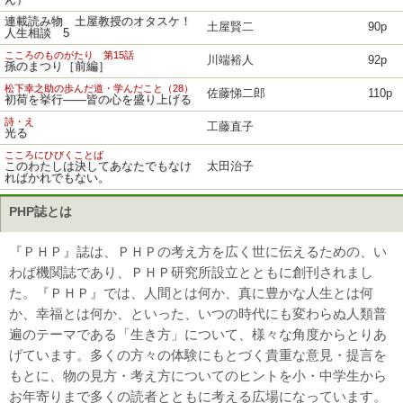
ん）
連載読み物 土屋教授のオタスケ！
土屋賢二
90p
人生相談 5
こころのものがたり 第15話
川端裕人
92p
孫のまつり［前編］
松下幸之助の歩んだ道・学んだこと（28）
佐藤悌二郎
110p
初荷を挙行――皆の心を盛り上げる
詩・え
工藤直子
光る
こころにひびくことば
このわたしは決してあなたでもなけ
太田治子
ればかれでもない。
PHP誌とは
『ＰＨＰ』誌は、ＰＨＰの考え方を広く世に伝えるための、い
わば機関誌であり、ＰＨＰ研究所設立とともに創刊されまし
た。『ＰＨＰ』では、人間とは何か、真に豊かな人生とは何
か、幸福とは何か、といった、いつの時代にも変わらぬ人類普
遍のテーマである「生き方」について、様々な角度からとりあ
げています。多くの方々の体験にもとづく貴重な意見・提言を
もとに、物の見方・考え方についてのヒントを小・中学生から
お年寄りまで多くの読者とともに考える広場になっています。