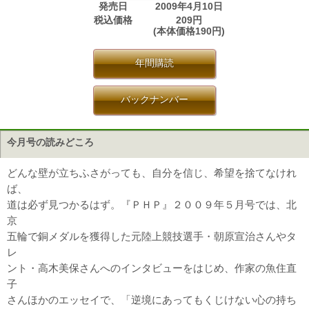
発売日
2009年4月10日
税込価格
209円
(本体価格190円)
年間購読
バックナンバー
今月号の読みどころ
どんな壁が立ちふさがっても、自分を信じ、希望を捨てなけれ
ば、
道は必ず見つかるはず。『ＰＨＰ』２００９年５月号では、北
京
五輪で銅メダルを獲得した元陸上競技選手・朝原宣治さんやタ
レ
ント・高木美保さんへのインタビューをはじめ、作家の魚住直
子
さんほかのエッセイで、「逆境にあってもくじけない心の持ち