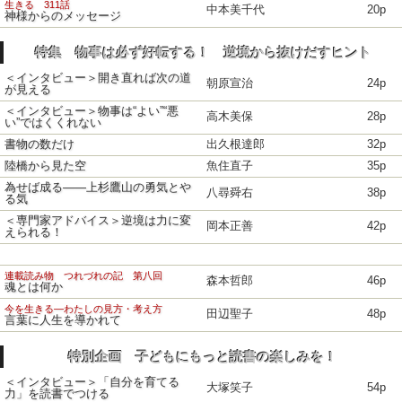
生きる 311話
中本美千代
20p
神様からのメッセージ
特集 物事は必ず好転する！ 逆境から抜けだすヒント
＜インタビュー＞開き直れば次の道
朝原宣治
24p
が見える
＜インタビュー＞物事は“よい”“悪
高木美保
28p
い”ではくくれない
書物の数だけ
出久根達郎
32p
陸橋から見た空
魚住直子
35p
為せば成る――上杉鷹山の勇気とや
八尋舜右
38p
る気
＜専門家アドバイス＞逆境は力に変
岡本正善
42p
えられる！
連載読み物 つれづれの記 第八回
森本哲郎
46p
魂とは何か
今を生きる―わたしの見方・考え方
田辺聖子
48p
言葉に人生を導かれて
特別企画 子どもにもっと読書の楽しみを！
＜インタビュー＞「自分を育てる
大塚笑子
54p
力」を読書でつける