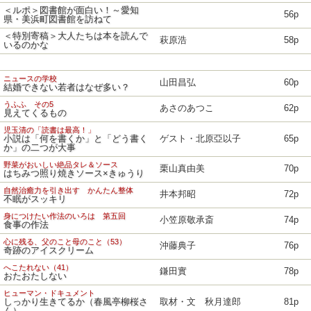
＜ルポ＞図書館が面白い！～愛知
56p
県・美浜町図書館を訪ねて
＜特別寄稿＞大人たちは本を読んで
萩原浩
58p
いるのかな
ニュースの学校
山田昌弘
60p
結婚できない若者はなぜ多い？
うふふ その5
あさのあつこ
62p
見えてくるもの
児玉清の「読書は最高！」
小説は「何を書くか」と「どう書く
ゲスト・北原亞以子
65p
か」の二つが大事
野菜がおいしい絶品タレ＆ソース
栗山真由美
70p
はちみつ照り焼きソース×きゅうり
自然治癒力を引き出す かんたん整体
井本邦昭
72p
不眠がスッキリ
身につけたい作法のいろは 第五回
小笠原敬承斎
74p
食事の作法
心に残る、父のこと母のこと（53）
沖藤典子
76p
奇跡のアイスクリーム
へこたれない（41）
鎌田實
78p
おたおたしない
ヒューマン・ドキュメント
しっかり生きてるか（春風亭柳桜さ
取材・文 秋月達郎
81p