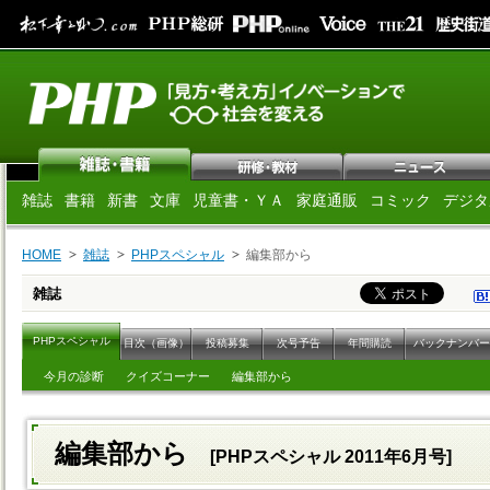
雑誌
書籍
新書
文庫
児童書・ＹＡ
家庭通販
コミック
デジタ
HOME
雑誌
PHPスペシャル
編集部から
雑誌
PHPスペシャル
目次（画像）
投稿募集
次号予告
年間購読
バックナンバー
今月の診断
クイズコーナー
編集部から
編集部から
[PHPスペシャル 2011年6月号]