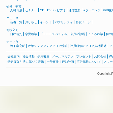
研修・教材
人材育成
セミナー
CD
DVD・ビデオ
通信教育
eラーニング
職域図
ニュース
新着一覧
おしらせ
イベント
パブリシティ
特設ページ
お役立ち
日に新た
恋愛相談
『ＰＨＰスペシャル』今月の診断
こころ相談
何の
テーマ別
松下幸之助
政策シンクタンクＰＨＰ総研
社員研修のＰＨＰ人材開発
Ｐ
会社案内
社会活動
採用募集
メールマガジン
プレゼント
お問合せ
W
特定商取引法に基づく表示
一般事業主行動計画
広告掲載について
スマー
Copyright 