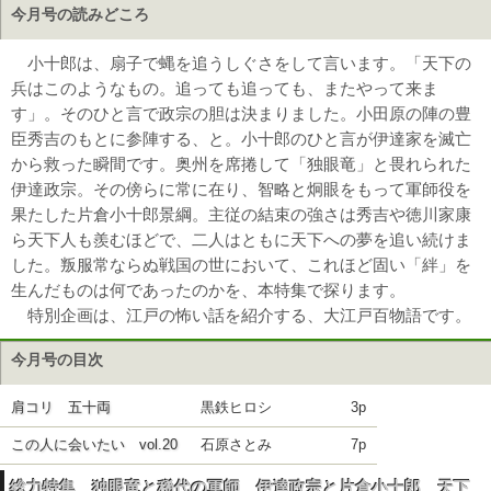
今月号の読みどころ
小十郎は、扇子で蝿を追うしぐさをして言います。「天下の
兵はこのようなもの。追っても追っても、またやって来ま
す」。そのひと言で政宗の胆は決まりました。小田原の陣の豊
臣秀吉のもとに参陣する、と。小十郎のひと言が伊達家を滅亡
から救った瞬間です。奥州を席捲して「独眼竜」と畏れられた
伊達政宗。その傍らに常に在り、智略と炯眼をもって軍師役を
果たした片倉小十郎景綱。主従の結束の強さは秀吉や徳川家康
ら天下人も羨むほどで、二人はともに天下への夢を追い続けま
した。叛服常ならぬ戦国の世において、これほど固い「絆」を
生んだものは何であったのかを、本特集で探ります。
特別企画は、江戸の怖い話を紹介する、大江戸百物語です。
今月号の目次
肩コリ 五十両
黒鉄ヒロシ
3p
この人に会いたい vol.20
石原さとみ
7p
総力特集 独眼竜と稀代の軍師 伊達政宗と片倉小十郎 天下