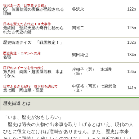
谷沢永一の「日本史ヤミ鍋」
85 佐藤信淵の実像が黙殺される
谷沢永一
122p
理由
日本を変えた古代史１０大事件
最終回 聖武天皇の奇行に秘めら
関裕二
125p
れた古代史の鍵
歴史街道クイズ 「戦国検定！」
132p
歴史街道・ロマンへの扉
鶴田純也
134p
名張
江戸のスイーツを食べ歩く
岸朝子（選） 逢坂剛
第八回 両国・越後屋若狭 水よ
136p
（筆）
うかん
中塚裕（写真）七森武倫
日本ふるさと紀行 城下町を訪ねて
141p
第七回 岡山県・高梁
（文）
歴史街道 とは
「いま、歴史がおもしろい」
歴史は過去の人物や出来事を取り上げるとはいえ、現代の人
びとに役立たなければ意味がありません。また、歴史は本来、
そんなに堅苦しく難しいものではなく、もっと身近で楽しいも