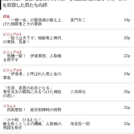
を目指した男たちの絆
総論
「一期一会」の緊張感が鍛え上
童門冬二
14p
げた独眼竜とその軍師
ビジュアル1
「狙うは天下ぞ」独眼竜と稀代
20p
の軍師、見参！
ビジュアル2
危機一髪！ 伊達軍団、人取橋
22p
を死守す
ビジュアル3
「伊達者」と呼ばれた黒と金の
24p
軍装
「生涯、若君の右目となる」
青年当主の覇気に火をつけた傳役
八尋舜右
26p
の思い
コラム１
31p
四面楚歌！ 政宗初陣時の情勢
「小十郎、ひるむな！」
敵を欺くとっさの機略、人取橋の
海道龍一朗
32p
死闘を制す