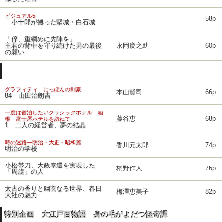
ビジュアル5
58p
小十郎が拠った堅城・白石城
「倅、重綱めに先陣を」
主君の背中を守り続けた男の最後
永岡慶之助
60p
の願い
グラフィティ にっぽんの剣豪
本山賢司
66p
84 山田治朗吉
一度は宿泊したいクラシックホテル 箱
藤谷恵
68p
根 富士屋ホテルを訪ねて
1 二人の経営者、夢の結晶
時の迷路―明治・大正・昭和篇
香川元太郎
74p
明治の学校
小松帯刀、大政奉還を実現した
桐野作人
76p
「周旋」の人
太古の香りと幽玄なる世界、春日
梅澤恵美子
82p
大社の魅力
特別企画 大江戸百物語 身の毛がよだつ怪奇譚