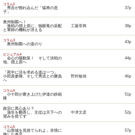
コラム2
秀吉が惚れ込んだ「猛将の息
37p
子」
奥州制覇へ！
激戦の摺上原に、独眼竜の采配
工藤章興
38p
と軍師の機転が冴える
コラム3
43p
奥州制覇への道のり
ビジュアル4
会心の陽動策！ そして決戦の
44p
地、摺上原へ
「死中に活を求める道は一つ」
小田原参陣、そして秀吉との勝負
野村敏雄
46p
へ
コラム4
小十郎が磨き上げた伊達の鉄砲
51p
隊
政宗に異心あり？
蒲生を翻弄し、主従は天下への
中津文彦
52p
望みを捨てず
コラム5
「山形城を見捨てられよ」非情に
57p
徹した進言