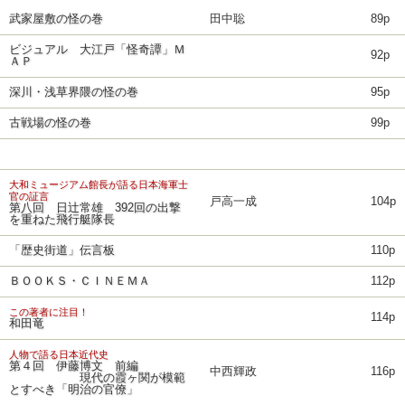
武家屋敷の怪の巻
田中聡
89p
ビジュアル 大江戸「怪奇譚」Ｍ
92p
ＡＰ
深川・浅草界隈の怪の巻
95p
古戦場の怪の巻
99p
大和ミュージアム館長が語る日本海軍士
官の証言
戸高一成
104p
第八回 日辻常雄 392回の出撃
を重ねた飛行艇隊長
「歴史街道」伝言板
110p
ＢＯＯＫＳ・ＣＩＮＥＭＡ
112p
この著者に注目！
114p
和田竜
人物で語る日本近代史
第４回 伊藤博文 前編
中西輝政
116p
現代の霞ヶ関が模範
とすべき「明治の官僚」