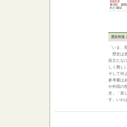
四国百景
第3回 徳
れた城址
歴史街道 
「いま、
歴史は過
役立たな
しく難し
そして何
参考書は
や外国の
史」「楽
す。いわ