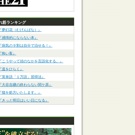
れ筋ランキング
『夢幻花（むげんばな）』
『感情的にならない本』
『病気の９割は自分で治せる！』
『怖い客』
『こうやって頭のなかを言語化する。』
『道をひらく』
『英単語「１万語」習得法』
『大谷吉継の終わらない関ケ原』
『猫を処方いたします。』
『きっと明日はいい日になる』