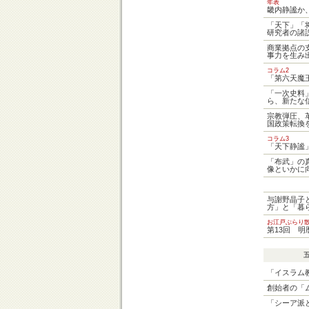
年表
畿内静謐か
「天下」「
研究者の諸
商業拠点の
事力を生み
コラム2
「第六天魔
「一次史料
ら、新たな
宗教弾圧、
国政策転換
コラム3
「天下静謐
「布武」の
像といかに
与謝野晶子
方」と「暮
お江戸ぶらり
第13回 明
「イスラム
創始者の「
「シーア派