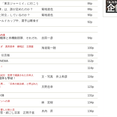
 「東京ジャーミイ」に行こう
86p
律」は、誰が定めたのか？
菊地達也
88p
と対立」しているのか？
菊地達也
90p
ールドカップ中、選手は断食す
92p
の内幕
田艦隊と米機動部隊、それぞれ
吉田一彦
94p
れず 真田昌幸 連戦記 立国篇
海道龍一朗
100p
」伝言板
110p
INEMA
112p
目！
114p
真紀行 世界で感謝された日本人
文・写真 井上和彦
116p
艦隊を撃破！
た男… 「日本の統治者」と呼ばれた
天野忠幸
123p
像
本陣
131p
マンへの扉
林 宏樹
134p
く愛した味と店
木内 昇
136p
乃雪・絹ごし豆富 正岡子規