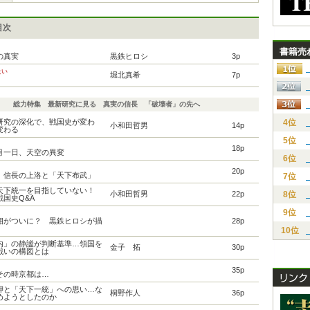
目次
書籍売
の真実
黒鉄ヒロシ
3p
たい
堀北真希
7p
総力特集 最新研究に見る 真実の信長 「破壊者」の先へ
4位
研究の深化で、戦国史が変わ
小和田哲男
14p
変わる
5位
18p
月一日、天空の異変
6位
20p
、信長の上洛と「天下布武」
7位
天下統一を目指していない！
8位
小和田哲男
22p
国史Q&A
9位
相がついに？ 黒鉄ヒロシが描
28p
10位
内」の静謐が判断基準…領国を
金子 拓
30p
戦いの構図とは
35p
その時京都は…
押と「天下一統」への思い…な
桐野作人
36p
めようとしたのか