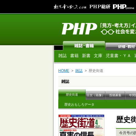
雑誌
書籍
新書
文庫
児童書・ＹＡ
HOME
雑誌
歴史街道
雑誌
歴史街道
目次（画像）
投稿募集
年間
歴史おもしろデータ
歴史
今月号の