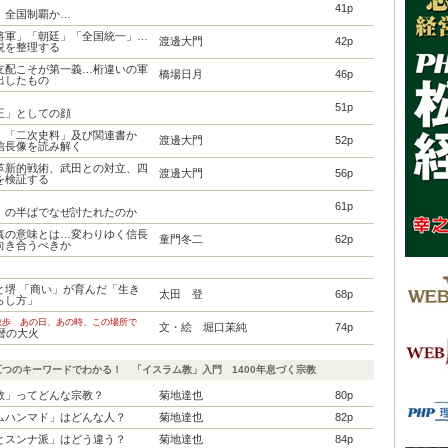
41p
、全国制覇か…
将軍」「朝廷」「全国統一」…
渡邊大門
42p
説を整理する
支配こそが第一義…桁違いの軍
橋場日月
46p
出したもの
51p
王」としての顔
」「二次史料」及び関連書か
渡邊大門
52p
信長像を読み解く
革新的戦術、武田との対立、四
渡邊大門
56p
を検証する
61p
」の半ばでなぜ討たれたのか
真の意味とは…変わりゆく信長
童門冬二
62p
向き合うべきか
と堺 「商い」が育んだ「生き
太田 登
68p
らし方」
散歩 あの日、あの時、この場所で
文・絵 堀口茉純
74p
暦の大火
五つのキーワードでわかる！ 「イスラム教」入門 1400年息づく宗教
教」ってどんな宗教？
菊地達也
80p
ムハンマド」はどんな人？
菊地達也
82p
とスンナ派」はどう違う？
菊地達也
84p