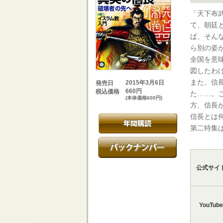
「天下布
て、朝廷
ば、そん
ら別の姿
全国を意
図したわ
また、信
2015年3月6日
発売日
660円
税込価格
た……。
(本体価格600円)
方、信長
信長とは
第二特集
公式サイ
YouTube