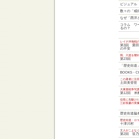
ビジュアル
数々の「戒
なぜ「西洋
コラム ワ
るの？
レイテ沖海戦
第3回 栗
の不安
我、六道を懼
第23回
「歴史街道
BOOKS・C
この著者に注
土田美登世
大東亜戦争写
第12回 米
信長に先駆け
三好長慶の実
歴史街道脇
歴史街道・ロ
十津川村
文人がこよな
第2回 笹