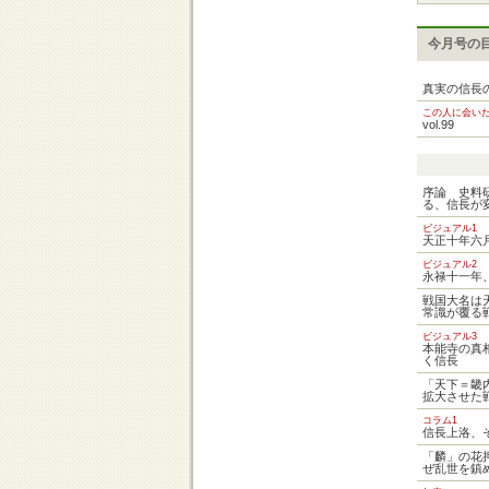
今月号の
真実の信長
この人に会い
vol.99
序論 史料
る、信長が
ビジュアル1
天正十年六
ビジュアル2
永禄十一年
戦国大名は
常識が覆る戦
ビジュアル3
本能寺の真
く信長
「天下＝畿
拡大させた
コラム1
信長上洛、
「麟」の花
ぜ乱世を鎮