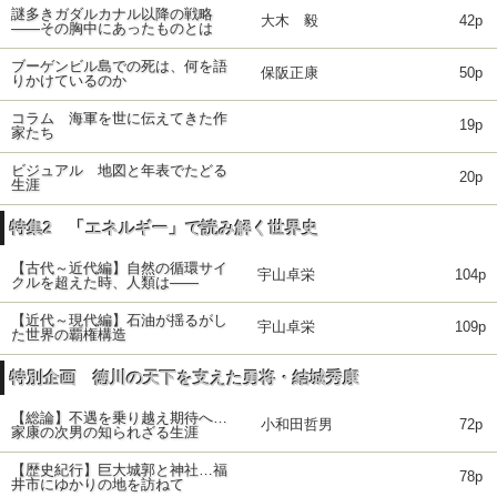
謎多きガダルカナル以降の戦略
大木 毅
42p
――その胸中にあったものとは
ブーゲンビル島での死は、何を語
保阪正康
50p
りかけているのか
コラム 海軍を世に伝えてきた作
19p
家たち
ビジュアル 地図と年表でたどる
20p
生涯
特集2 「エネルギー」で読み解く世界史
【古代～近代編】自然の循環サイ
宇山卓栄
104p
クルを超えた時、人類は――
【近代～現代編】石油が揺るがし
宇山卓栄
109p
た世界の覇権構造
特別企画 徳川の天下を支えた勇将・結城秀康
【総論】不遇を乗り越え期待へ…
小和田哲男
72p
家康の次男の知られざる生涯
【歴史紀行】巨大城郭と神社…福
78p
井市にゆかりの地を訪ねて