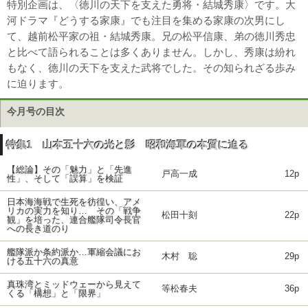
特別企画は、〈徳川の天下を支えた勇将・結城秀康〉です。大
河ドラマ『どうする家康』でも注目を集める家康の次男にし
て、越前松平家の祖・結城秀康。兄の松平信康、弟の徳川秀忠
と比べて語られることは多くありません。しかし、秀康は紛れ
もなく、徳川の天下を支えた武将でした。その知られざる歩み
に迫ります。
今月号の目次
特集1 山本五十六の光と影 昭和海軍の本質に迫る
【総論】その「魅力」と「先進
戸高一成
12p
性」、そして「誤算」を検証
日本海海戦で生死を彷徨い、アメ
リカの実力を知り… その「戦争
松田十刻
22p
観」を培った、連合艦隊司令長官
への長き道のり
艦隊派か条約派か…軍縮会議にお
木村 聡
29p
ける五十六の真意
真珠湾とミッドウェーから見えて
等松春夫
36p
くる「構想」と「限界」