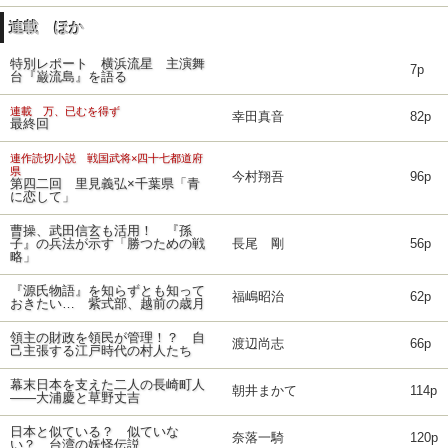
連載 ほか
特別レポート 横浜流星 主演舞
7p
台『巌流島』を語る
連載 万、已むを得ず
幸田真音
82p
最終回
連作読切小説 戦国武将×四十七都道府
県
今村翔吾
96p
第四二回 里見義弘×千葉県「青
に恋して」
曹操、武田信玄も活用！ 『孫
子』の兵法が示す「勝つための戦
長尾 剛
56p
略」
『源氏物語』を知らずとも知って
福嶋昭治
62p
おきたい… 紫式部、越前の歳月
領主の財政を領民が管理！？ 自
渡辺尚志
66p
己主張する江戸時代の村人たち
幕末日本を支えた二人の長崎町人
朝井まかて
114p
――大浦慶と草野丈吉
日本と似ている？ 似ていな
奈落一騎
120p
い？ 台湾の妖怪伝説