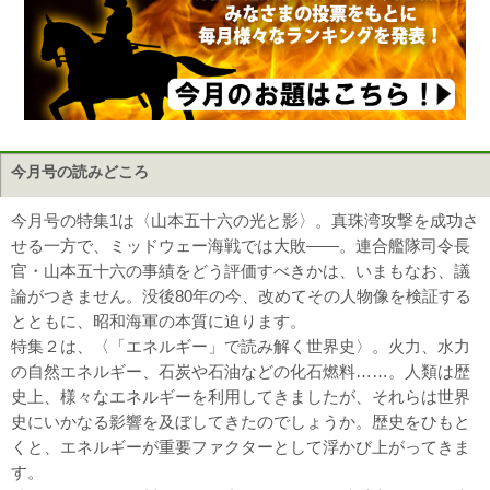
今月号の読みどころ
今月号の特集1は〈山本五十六の光と影〉。真珠湾攻撃を成功さ
せる一方で、ミッドウェー海戦では大敗――。連合艦隊司令長
官・山本五十六の事績をどう評価すべきかは、いまもなお、議
論がつきません。没後80年の今、改めてその人物像を検証する
とともに、昭和海軍の本質に迫ります。
特集２は、〈「エネルギー」で読み解く世界史〉。火力、水力
の自然エネルギー、石炭や石油などの化石燃料……。人類は歴
史上、様々なエネルギーを利用してきましたが、それらは世界
史にいかなる影響を及ぼしてきたのでしょうか。歴史をひもと
くと、エネルギーが重要ファクターとして浮かび上がってきま
す。