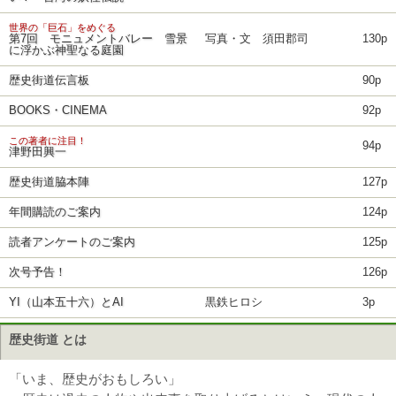
世界の「巨石」をめぐる
第7回 モニュメントバレー 雪景
写真・文 須田郡司
130p
に浮かぶ神聖なる庭園
歴史街道伝言板
90p
BOOKS・CINEMA
92p
この著者に注目！
94p
津野田興一
歴史街道脇本陣
127p
年間購読のご案内
124p
読者アンケートのご案内
125p
次号予告！
126p
YI（山本五十六）とAI
黒鉄ヒロシ
3p
歴史街道 とは
「いま、歴史がおもしろい」