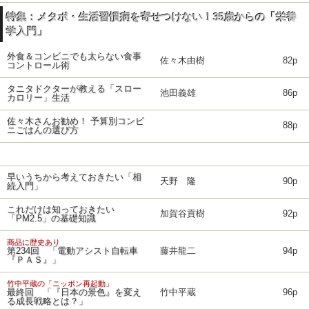
特集：メタボ・生活習慣病を寄せつけない！35歳からの「栄養
学入門」
外食＆コンビニでも太らない食事
佐々木由樹
82p
コントロール術
タニタドクターが教える「スロー
池田義雄
86p
カロリー」生活
佐々木さんお勧め！ 予算別コンビ
88p
ニごはんの選び方
早いうちから考えておきたい「相
天野 隆
90p
続入門」
これだけは知っておきたい
加賀谷貢樹
92p
「PM2.5」の基礎知識
商品に歴史あり
第234回 「電動アシスト自転車
藤井龍二
94p
『ＰＡＳ』」
竹中平蔵の「ニッポン再起動」
最終回 「『日本の景色』を変え
竹中平蔵
96p
る成長戦略とは？」