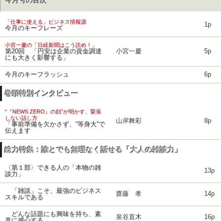
今月号の目次
「仕事に使える」ビジネス情報源
1p
今月のキーフレーズ
小宮一慶の「日経新聞はこう読め！」
第20回 「円安は企業の資金調達
小宮一慶
5p
にも大きく影響する」
今月のキーフラッシュ
6p
巻頭特別インタビュー
“『NEWS ZERO』の顔”が明かす、緊張
しない話し方
山岸舞彩
8p
「事前準備を欠かさず、“等身大”で
伝えます
総力特集：誰とでも無理なく話せる「大人の雑談力」
〈第１部〉できる人の「本物の雑
13p
談力」
「雑談」こそ、最強のビジネス
齋藤 孝
14p
スキルである
どんな話題にも興味を持ち、素
泉谷直木
16p
直に感心する