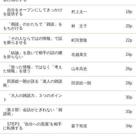
自分をオープンにしてきっかけ
村上太一
18p
を提供する
「相談」のかたちで「雑談」を
林 文子
20p
もちかける
「その人ならではの情報」で話
町田豊隆
22p
を膨らませる
「結論」を急いで相手の話の腰
名越康文
24p
を折らない
「拾った情報」ではなく「考え
山本高史
26p
た情報」を使う
田原総一朗が語る「達人の雑談
田原総一朗
28p
術」
「大人の雑談力」３つのポイン
30p
ト
〈第２部〉会話がとぎれない「雑
33p
談術」
STEP1 “自分への意識”を相手
森下裕道
34p
に転換する