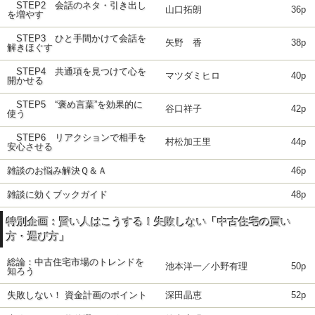
STEP2 会話のネタ・引き出し
山口拓朗
36p
を増やす
STEP3 ひと手間かけて会話を
矢野 香
38p
解きほぐす
STEP4 共通項を見つけて心を
マツダミヒロ
40p
開かせる
STEP5 “褒め言葉”を効果的に
谷口祥子
42p
使う
STEP6 リアクションで相手を
村松加王里
44p
安心させる
雑談のお悩み解決Ｑ＆Ａ
46p
雑談に効くブックガイド
48p
特別企画：賢い人はこうする！失敗しない「中古住宅の買い
方・選び方」
総論：中古住宅市場のトレンドを
池本洋一／小野有理
50p
知ろう
失敗しない！ 資金計画のポイント
深田晶恵
52p