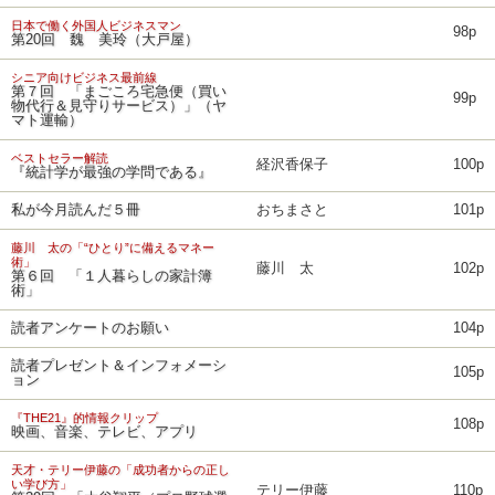
日本で働く外国人ビジネスマン
98p
第20回 魏 美玲（大戸屋）
シニア向けビジネス最前線
第７回 「まごころ宅急便（買い
99p
物代行＆見守りサービス）」（ヤ
マト運輸）
ベストセラー解読
経沢香保子
100p
『統計学が最強の学問である』
私が今月読んだ５冊
おちまさと
101p
藤川 太の「“ひとり”に備えるマネー
術」
藤川 太
102p
第６回 「１人暮らしの家計簿
術」
読者アンケートのお願い
104p
読者プレゼント＆インフォメーシ
105p
ョン
『THE21』的情報クリップ
108p
映画、音楽、テレビ、アプリ
天才・テリー伊藤の「成功者からの正し
い学び方」
テリー伊藤
110p