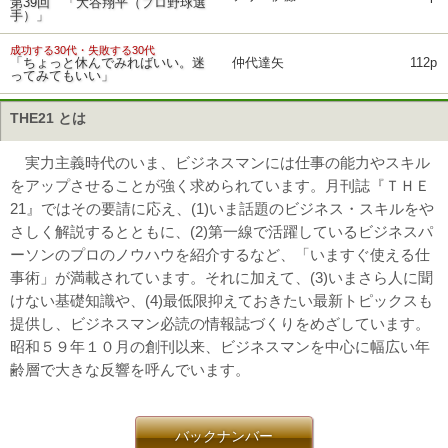
第39回 「大谷翔平（プロ野球選
手）」
成功する30代・失敗する30代
「ちょっと休んでみればいい。迷
仲代達矢
112p
ってみてもいい」
THE21 とは
実力主義時代のいま、ビジネスマンには仕事の能力やスキル
をアップさせることが強く求められています。月刊誌『ＴＨＥ
21』ではその要請に応え、(1)いま話題のビジネス・スキルをや
さしく解説するとともに、(2)第一線で活躍しているビジネスパ
ーソンのプロのノウハウを紹介するなど、「いますぐ使える仕
事術」が満載されています。それに加えて、(3)いまさら人に聞
けない基礎知識や、(4)最低限抑えておきたい最新トピックスも
提供し、ビジネスマン必読の情報誌づくりをめざしています。
昭和５９年１０月の創刊以来、ビジネスマンを中心に幅広い年
齢層で大きな反響を呼んでいます。
バックナンバー