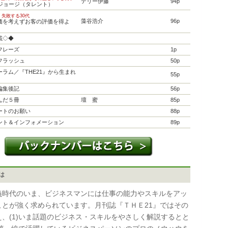
テリー伊藤
94p
所ジョージ（タレント）
・失敗する30代
藻谷浩介
96p
価を考えずお客の評価を得よ
載◇◆
フレーズ
1p
フラッシュ
50p
ラム／『THE21』から生まれ
55p
編集後記
56p
んだ５冊
壇 蜜
85p
ートのお願い
88p
ント＆インフォメーション
89p
とは
時代のいま、ビジネスマンには仕事の能力やスキルをアッ
ことが強く求められています。月刊誌『ＴＨＥ21』ではその
え、(1)いま話題のビジネス・スキルをやさしく解説するとと