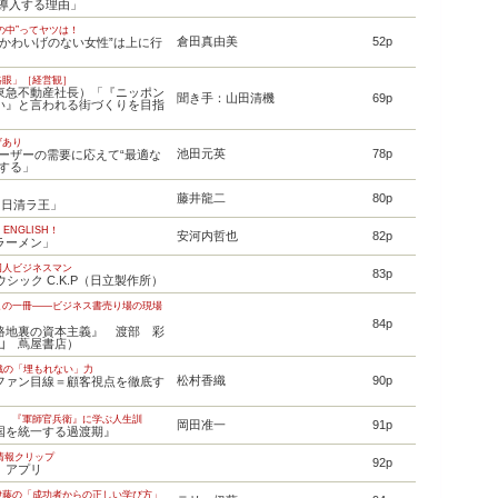
を導入する理由」
の中”ってヤツは！
倉田真由美
52p
“かわいげのない女性”は上に行
」
略眼」［経営観］
東急不動産社長）「『ニッポン
聞き手：山田清機
69p
い』と言われる街づくりを目指
ザあり
池田元英
78p
ユーザーの需要に応えて“最適な
達する」
あり
藤井龍二
80p
「日清ラ王」
ENGLISH！
安河内哲也
82p
ラーメン」
国人ビジネスマン
83p
ウシック C.K.P（日立製作所）
この一冊――ビジネス書売り場の現場
84p
路地裏の資本主義』 渡部 彩
山 蔦屋書店）
香織の「埋もれない」力
松村香織
90p
ファン目線＝顧客視点を徹底す
う 『軍師官兵衛』に学ぶ人生訓
岡田准一
91p
国を統一する過渡期』
的情報クリップ
92p
、アプリ
伊藤の「成功者からの正しい学び方」