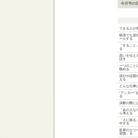
今月号の
できる人が
順境でも逆
ールする
「すること
る
思いを伝え
話す
一つのこと
眺める
流行や話題
える
どんな仕事
“アンカー
る
決断の際に
「あの人な
ら考える
「人に振る
中する
世界のエリ
習慣」８