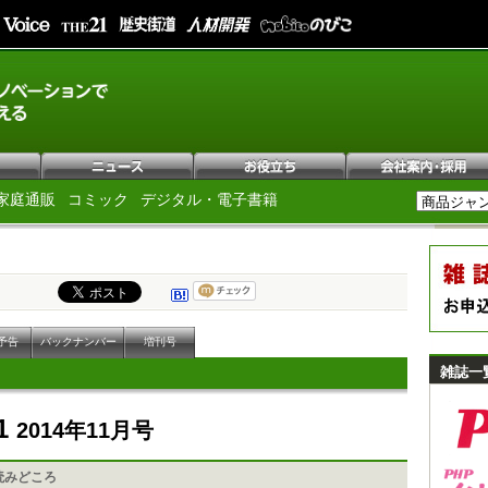
家庭通販
コミック
デジタル・電子書籍
予告
バックナンバー
増刊号
雑誌一
1
2014年11月号
読みどころ