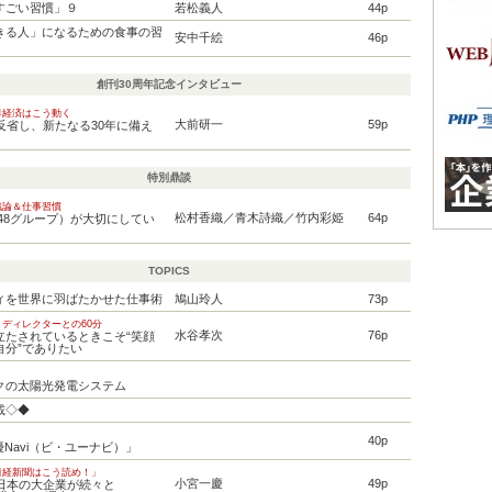
すごい習慣」９
若松義人
44p
きる人」になるための食事の習
安中千絵
46p
創刊30周年記念インタビュー
界経済はこう動く
大前研一
59p
反省し、新たなる30年に備え
特別鼎談
織論＆仕事習慣
松村香織／青木詩織／竹内彩姫
64p
AKB48グループ）が大切にしてい
TOPICS
ィを世界に羽ばたかせた仕事術
鳩山玲人
73p
ディレクターとの60分
水谷孝次
76p
立たされているときこそ“笑顔
自分”でありたい
クの太陽光発電システム
載◇◆
40p
美優Navi（ビ・ユーナビ）」
日経新聞はこう読め！」
小宮一慶
49p
「日本の大企業が続々と