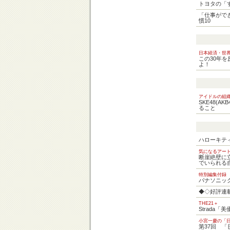
トヨタの「
「仕事がで
慣10
日本経済・世
この30年を
よ！
アイドルの組
SKE48(
ること
ハローキテ
気になるアート
断崖絶壁に
でいられる
特別編集付録
パナソニッ
◆◇好評連
THE21＋
Strada「
小宮一慶の「
第37回 