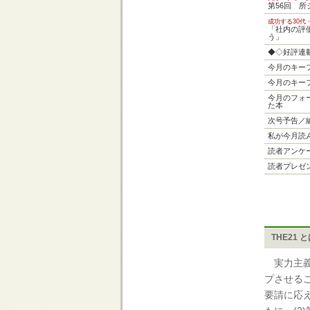
第56回 
成功する30代
「社内の評
う」
◆◇好評連
今月のキー
今月のキー
今月のフォー
た本
次号予告／
私が今月読
読者アンケ
読者プレゼ
THE21 
実力主義
プさせる
要請に応