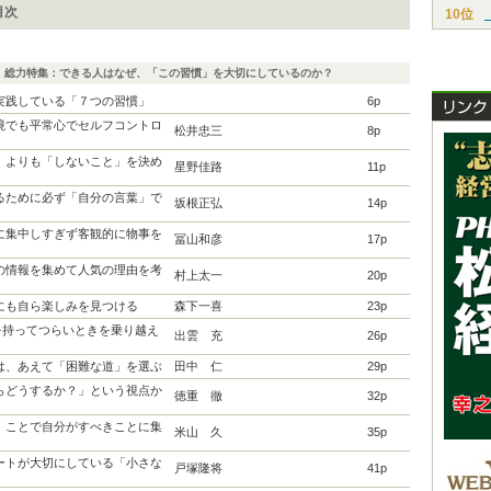
目次
10位
総力特集：できる人はなぜ、「この習慣」を大切にしているのか？
実践している「７つの習慣」
6p
境でも平常心でセルフコントロ
松井忠三
8p
」よりも「しないこと」を決め
星野佳路
11p
るために必ず「自分の言葉」で
坂根正弘
14p
に集中しすぎず客観的に物事を
冨山和彦
17p
の情報を集めて人気の理由を考
村上太一
20p
にも自ら楽しみを見つける
森下一喜
23p
”を持ってつらいときを乗り越え
出雲 充
26p
は、あえて「困難な道」を選ぶ
田中 仁
29p
らどうするか？」という視点か
徳重 徹
32p
」ことで自分がすべきことに集
米山 久
35p
ートが大切にしている「小さな
戸塚隆将
41p