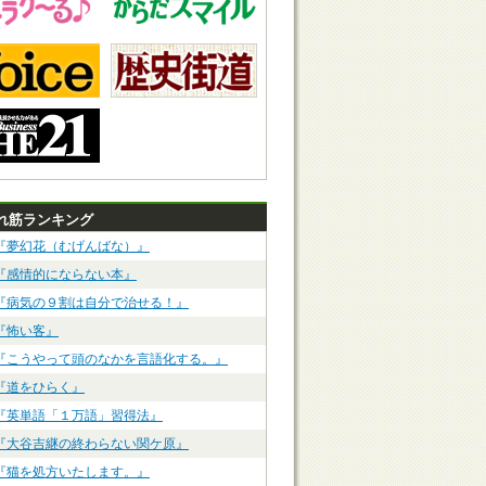
れ筋ランキング
『夢幻花（むげんばな）』
『感情的にならない本』
『病気の９割は自分で治せる！』
『怖い客』
『こうやって頭のなかを言語化する。』
『道をひらく』
『英単語「１万語」習得法』
『大谷吉継の終わらない関ケ原』
『猫を処方いたします。』