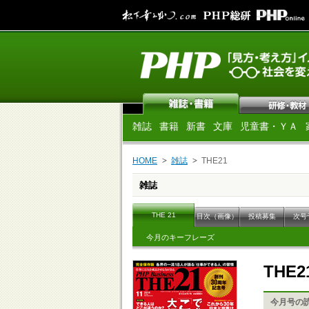
雑誌
書籍
新書
文庫
児童書・ＹＡ
HOME
雑誌
THE21
雑誌
THE 21
目次（画像）
投稿募集
次号
今月のキーフレーズ
THE2
今月号の