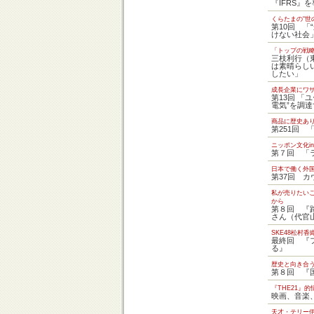
『IFRS』
くらたまの“世
第10回 「
けない社会
「トップの戦
三枝利行（
は素晴らし
したい」
成長企業にワ
第13回 「
電気”を調
商品に歴史
第251回 
ニッポン文化in 
第７回 「
日本で働く外
第37回 カ
私が売りたい
から
第８回 『
さん（代官
SKE48松村
最終回 『
る』
歴史と向き合
第８回 『
『THE21』
映画、音楽
天才・テリー