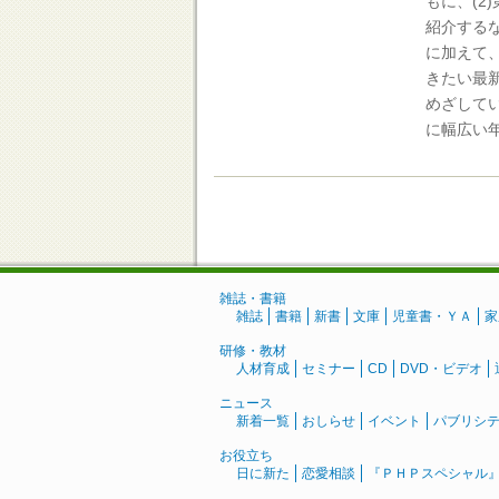
もに、(
紹介する
に加えて、
きたい最
めざして
に幅広い
雑誌・書籍
雑誌
書籍
新書
文庫
児童書・ＹＡ
家
研修・教材
人材育成
セミナー
CD
DVD・ビデオ
ニュース
新着一覧
おしらせ
イベント
パブリシ
お役立ち
日に新た
恋愛相談
『ＰＨＰスペシャル