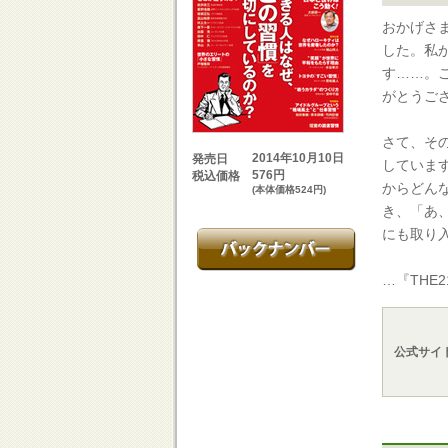
おかげさ
した。私
す……。
がとうご
さて、そ
2014年10月10日
発売日
していま
576円
税込価格
からどん
(本体価格524円)
き、「あ
にも取り
…『THE
公式サイ