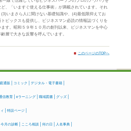
2)第一線で活躍しているビジネスパーソンのプロのノウハウを
など、「いますぐ使える仕事術」が満載されています。それ
(3)いまさら人に聞けない基礎知識や、(4)最低限抑えてお
新トピックスも提供し、ビジネスマン必読の情報誌づくりを
います。昭和５９年１０月の創刊以来、ビジネスマンを中心
年齢層で大きな反響を呼んでいます。
このページのTOPへ
庭通販
コミック
デジタル・電子書籍
通信教育
eラーニング
職域図書
グッズ
ティ
特設ページ
』今月の診断
こころ相談
何の日
人名事典