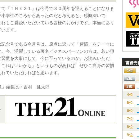
まで『ＴＨＥ２１』は今号で３０周年を迎えることになりま
が小学生のころからあったのだと考えると、感慨深いで
これもご愛読いただいている皆様のおかげです。本当にあり
ざいます。
の記念号である今月号は、原点に返って「習慣」をテーマに
す。今、活躍している著名ビジネスパーソンの方は、若い頃
な習慣を大事にして、今に至っているのか。お読みいただ
書籍売
、これはいいかも」というものがあれば、ぜひご自身の習慣
入れていただければと思います。
21』編集長・吉村 健太郎
4位
5位
ト
6位
7位
8位
9位