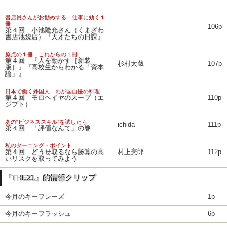
書店員さんがお勧めする 仕事に効く１
冊
106p
第４回 小池隆允さん（くまざわ
書店池袋店）『天才たちの日課』
原点の１冊 これからの１冊
第４回 『人を動かす［新装
杉村太蔵
107p
版］』『高校生からわかる「資本
論」』
日本で働く外国人 わが国自慢の料理
第４回 モロヘイヤのスープ（エ
110p
ジプト）
あの“ビジネススキル”を試したら
ichida
111p
第４回 「評価なんて」の巻
私のターニング・ポイント
第４回 どうせ取るなら勝算の高
村上憲郎
112p
いリスクを取ってみよう
『THE21』的情報クリップ
今月のキーフレーズ
1p
今月のキーフラッシュ
6p