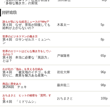
「生粋の人事マン」社長が目指す
須田勝也
92p
「多様な働き方」の実現
好評連載
誰もが気になる経済ニュースの“Why?”
第４回 なぜ、景気が回復しても
木暮太一
5p
給料が上がらないの？
世界のビジネスマンの働き方
第４回 ロサンゼルス・ミュンヘ
8p
ン
世界のエリートはどんな働き方をしてい
るのか？
戸塚隆将
65p
第４回 本当に必要な「英語力」
とは？
わが社の「強み」を支える仕組み
第４回 「被災地のイチゴ」を皮
岩佐大輝
96p
切りに、農業を魅力ある産業へ
商品に歴史あり
藤井龍二
98p
第256回 チェキ
おちまさと ヒットの秘密を「質問」す
おちまさと
100p
る
第４回 「ミドリムシ」