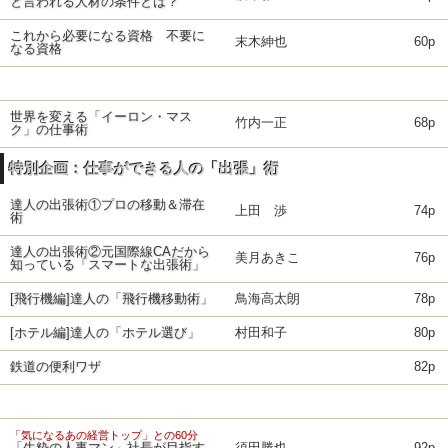
と言われる人材の条件とは？
これから必要になる資格 不要に
末木紳也
60p
なる資格
世界を変える「イーロン・マス
竹内一正
68p
ク」の仕事術
特別企画：仕事ができる人の「出張」術
達人の出張術①プロの移動＆滞在
上田 渉
74p
術
達人の出張術②元国際線CAだから
美月あきこ
76p
知っている「スマートな出張術」
[飛行機編]達人の「飛行機移動術」
鳥海高太朗
78p
[ホテル編]達人の「ホテル選び」
村田和子
80p
鉄道の便利ワザ
82p
「気になるあの経営トップ」との60分