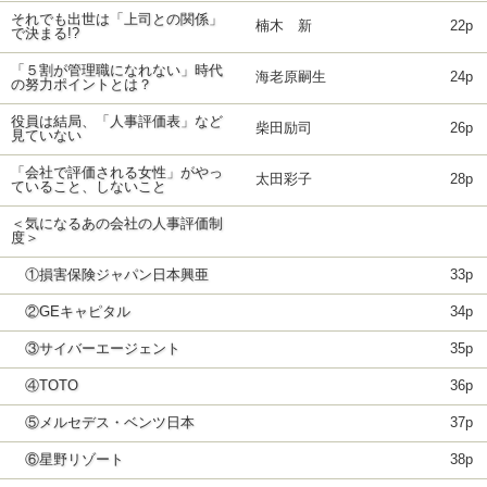
それでも出世は「上司との関係」
楠木 新
22p
で決まる!?
「５割が管理職になれない」時代
海老原嗣生
24p
の努力ポイントとは？
役員は結局、「人事評価表」など
柴田励司
26p
見ていない
「会社で評価される女性」がやっ
太田彩子
28p
ていること、しないこと
＜気になるあの会社の人事評価制
度＞
①損害保険ジャパン日本興亜
33p
②GEキャピタル
34p
③サイバーエージェント
35p
④TOTO
36p
⑤メルセデス・ベンツ日本
37p
⑥星野リゾート
38p