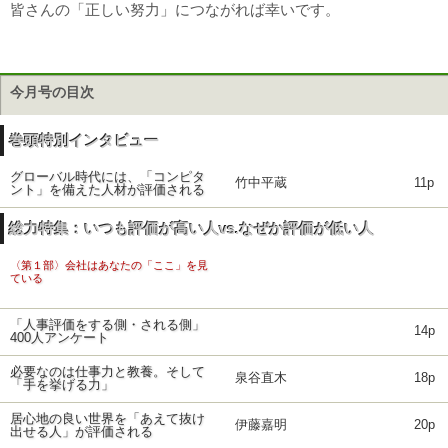
皆さんの「正しい努力」につながれば幸いです。
今月号の目次
巻頭特別インタビュー
グローバル時代には、「コンピタ
竹中平蔵
11p
ント」を備えた人材が評価される
総力特集：いつも評価が高い人vs.なぜか評価が低い人
〈第１部〉会社はあなたの「ここ」を見
ている
「人事評価をする側・される側」
14p
400人アンケート
必要なのは仕事力と教養。そして
泉谷直木
18p
「手を挙げる力」
居心地の良い世界を「あえて抜け
伊藤嘉明
20p
出せる人」が評価される