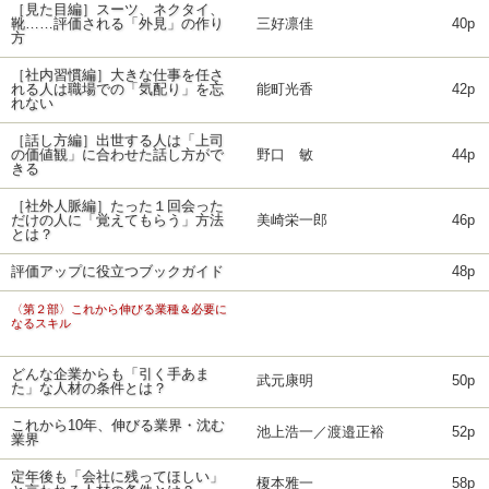
［見た目編］スーツ、ネクタイ、
靴……評価される「外見」の作り
三好凛佳
40p
方
［社内習慣編］大きな仕事を任さ
れる人は職場での「気配り」を忘
能町光香
42p
れない
［話し方編］出世する人は「上司
の価値観」に合わせた話し方がで
野口 敏
44p
きる
［社外人脈編］たった１回会った
だけの人に「覚えてもらう」方法
美崎栄一郎
46p
とは？
評価アップに役立つブックガイド
48p
〈第２部〉これから伸びる業種＆必要に
なるスキル
どんな企業からも「引く手あま
武元康明
50p
た」な人材の条件とは？
これから10年、伸びる業界・沈む
池上浩一／渡邉正裕
52p
業界
定年後も「会社に残ってほしい」
榎本雅一
58p