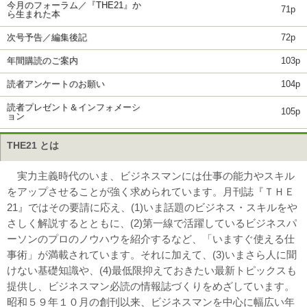
今月のフォーラム／『THE21』か
71p
ら生まれた本
次号予告／編集後記
72p
年間購読のご案内
103p
読者アンケートのお願い
104p
読者プレゼント＆インフォメーシ
105p
ョン
THE21 とは
実力主義時代のいま、ビジネスマンには仕事の能力やスキル
をアップさせることが強く求められています。月刊誌『ＴＨＥ
21』ではその要請に応え、(1)いま話題のビジネス・スキルをや
さしく解説するとともに、(2)第一線で活躍しているビジネスパ
ーソンのプロのノウハウを紹介するなど、「いますぐ使える仕
事術」が満載されています。それに加えて、(3)いまさら人に聞
けない基礎知識や、(4)最低限抑えておきたい最新トピックスも
提供し、ビジネスマン必読の情報誌づくりをめざしています。
昭和５９年１０月の創刊以来、ビジネスマンを中心に幅広い年