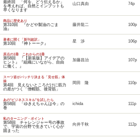
最終回 「何を、どう伝えるか」
山口真由
74p
を考えれば、自然とインプットも
早くなります
商品に歴史あり
第310回 『かどや製油のごま
藤井龍二
100p
油』
著者に聞く「新刊超訳」
星 渉
106p
第10回 『神トーーク』
原点の1冊 これからの1冊
第58回 『【新装版】アイデアの
加藤昌治
107p
ヒント』『組織にいながら、自由
に働く。』
スーツ姿がバッチリ決まる「見せ筋」体
操
岡田 隆
110p
第4回 見えないところだけに筋力
の差がつく「僧帽筋、後背筋」
あの“ビジネススキル”を試したら
第58回 「ゆきえちゃんは今」の
ichida
111p
巻
私のターニング・ポイント
第58回 チャレンジャー号の事故
向井千秋
112p
で、宇宙の分野で生きていく心が
固まった