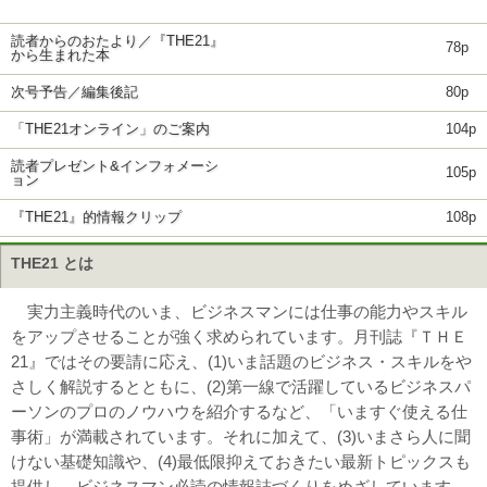
読者からのおたより／『THE21』
78p
から生まれた本
次号予告／編集後記
80p
「THE21オンライン」のご案内
104p
読者プレゼント&インフォメーシ
105p
ョン
『THE21』的情報クリップ
108p
THE21 とは
実力主義時代のいま、ビジネスマンには仕事の能力やスキル
をアップさせることが強く求められています。月刊誌『ＴＨＥ
21』ではその要請に応え、(1)いま話題のビジネス・スキルをや
さしく解説するとともに、(2)第一線で活躍しているビジネスパ
ーソンのプロのノウハウを紹介するなど、「いますぐ使える仕
事術」が満載されています。それに加えて、(3)いまさら人に聞
けない基礎知識や、(4)最低限抑えておきたい最新トピックスも
提供し、ビジネスマン必読の情報誌づくりをめざしています。