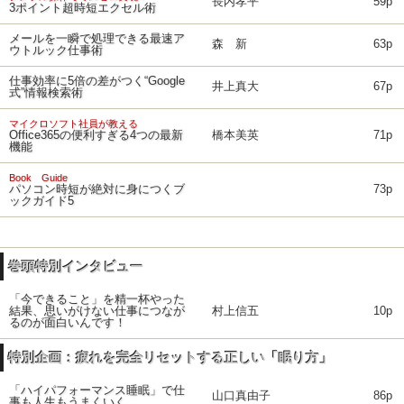
長内孝平
59p
3ポイント超時短エクセル術
メールを一瞬で処理できる最速ア
森 新
63p
ウトルック仕事術
仕事効率に5倍の差がつく“Google
井上真大
67p
式”情報検索術
マイクロソフト社員が教える
Office365の便利すぎる4つの最新
橋本美英
71p
機能
Book Guide
パソコン時短が絶対に身につくブ
73p
ックガイド5
巻頭特別インタビュー
「今できること」を精一杯やった
結果、思いがけない仕事につなが
村上信五
10p
るのが面白いんです！
特別企画：疲れを完全リセットする正しい「眠り方」
「ハイパフォーマンス睡眠」で仕
山口真由子
86p
事も人生もうまくいく