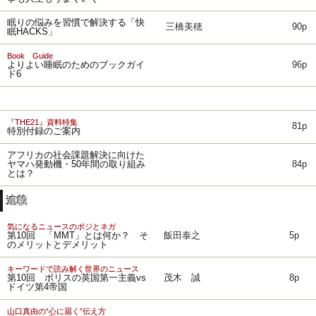
眠りの悩みを習慣で解決する「快
三橋美穂
90p
眠HACKS」
Book Guide
よりよい睡眠のためのブックガイ
96p
ド6
『THE21』資料特集
81p
特別付録のご案内
アフリカの社会課題解決に向けた
ヤマハ発動機・50年間の取り組み
84p
とは？
連載
気になるニュースのポジとネガ
第10回 「MMT」とは何か？ そ
飯田泰之
5p
のメリットとデメリット
キーワードで読み解く世界のニュース
第10回 ボリスの英国第一主義vs
茂木 誠
8p
ドイツ第4帝国
山口真由の“心に届く”伝え方