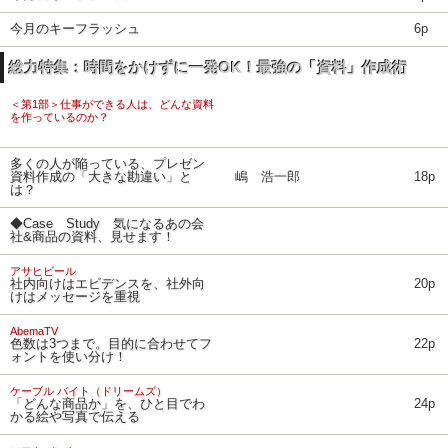
今月のキーフラッシュ
6p
総力特集：時間をかけずに一発OK！最強の「資料」作成術
＜第1部＞仕事ができる人は、どんな資料
を作っているのか？
多くの人が陥っている、プレゼン
資料作成の「大きな勘違い」と
嶋 浩一郎
18p
は？
◆Case Study 気になるあの会
社&商品の資料、見せます！
アサヒビール
社内向けはエビデンスを、社外向
20p
けはメッセージを重視
AbemaTV
色数は3つまで。目的に合わせてフ
22p
ォントを使い分け！
ケーブル バイト（ドリームズ）
「どんな商品か」を、ひと目でわ
24p
かる絵や写真で伝える