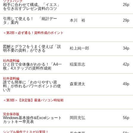
ソフトバンク
相手に合わせて構成。「イエス」
26p
を引き出すプレゼン資料のコツ
引用して使える！ 「統計デー
本川 裕
29p
タ」案内
＜第2部＞必ず通る！資料作成のポイント
図解とグラフをうまく使えば「説
松上純一郎
34p
明不要の資料」ができる
社内資料編
ひと目で全体像がわかる！「A4一
稲葉崇志
42p
枚」4ステップの資料作成術
社外資料編
誰でも簡単に「わかりやすい資
森重湧太
49p
料」が作れるパワーポイントの使
い方
＜第3部＞【決定版】最速パソコン時短術
完全保存版
Windows基本操作&Excelショート
岡田充弘
56p
カットキー早見表
シンプル操作でミスゼロ実現！