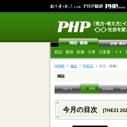
雑誌
書籍
新書
文庫
児童書・ＹＡ
HOME
雑誌
THE21
目次（画像）
雑誌
目次（画像）
THE 21
投稿募集
次号
今月の目次
[THE21 2