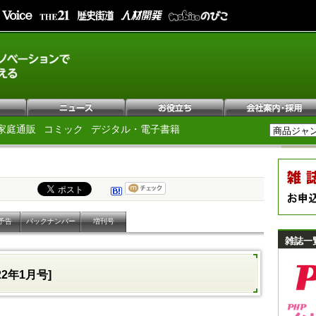
家庭通販
コミック
デジタル・電子書籍
予告
バックナンバー
増刊号
雑誌一
022年1月号]