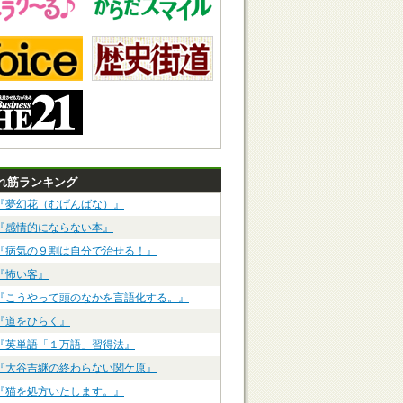
れ筋ランキング
『夢幻花（むげんばな）』
『感情的にならない本』
『病気の９割は自分で治せる！』
『怖い客』
『こうやって頭のなかを言語化する。』
『道をひらく』
『英単語「１万語」習得法』
『大谷吉継の終わらない関ケ原』
『猫を処方いたします。』