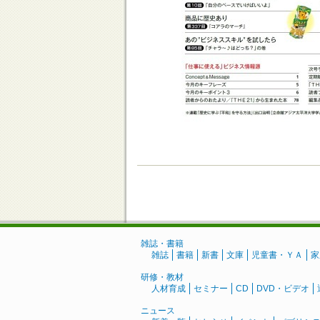
雑誌・書籍
雑誌
書籍
新書
文庫
児童書・ＹＡ
家
研修・教材
人材育成
セミナー
CD
DVD・ビデオ
ニュース