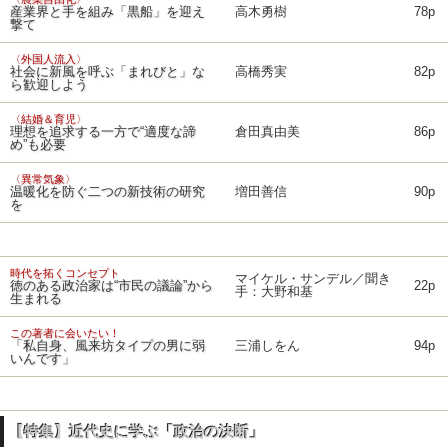
産業界と手を組み「黒船」を迎え
高木勇樹
78p
撃て
〈外国人流入〉
社会に新風を呼ぶ「まれびと」な
高橋秀実
82p
ら歓迎しよう
〈結婚＆育児〉
理想を追求する一方で“適度な諦
倉田真由美
86p
め”も必要
〈異常気象〉
温暖化を防ぐ二つの新技術の研究
増田善信
90p
を
時代を拓くコンセプト
マイケル・サンデル／聞き
徳のある政治家は“市民の議論”から
22p
手：大野和基
生まれる
この著者に会いたい！
「私自身、風来坊タイプの男に弱
三浦しをん
94p
いんです」
【特集】近代史に学ぶ「政治の決断」