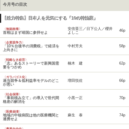
今月号の目次
【総力特集】日本人を元気にする「10の特効薬」
安倍晋三／日下公人／櫻井
〈無能政権〉
46p
首相はまず靖国に参拝せよ
よしこ
〈企業競争力〉
「10％台後半の消費税」で経済を
中村芳夫
58p
上向きに
〈戦略なき経営〉
「志」あるストーリーで新興国需
楠木 建
62p
要をつかめ
〈ガラパゴス化〉
過当競争＆低利益率モデルのどこ
増田悦佐
66p
が悪い
〈社会保障〉
「事前積み立て」の導入で世代間
小黒一正
70p
格差の解消を
〈医療崩壊〉
地域の中核病院は他の医療機関と
麻生 泰
74p
連携せよ
〈農業自由化〉