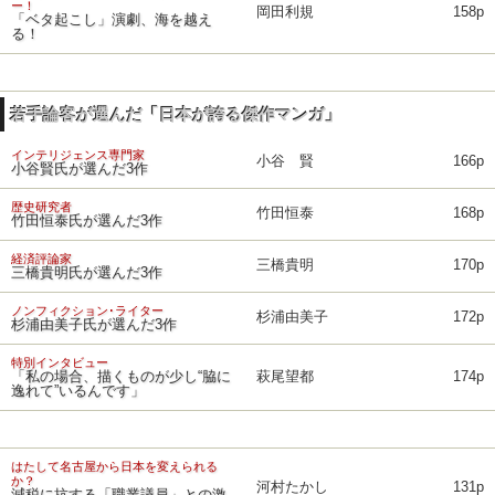
ー！
岡田利規
158p
「ベタ起こし」演劇、海を越え
る！
若手論客が選んだ「日本が誇る傑作マンガ」
インテリジェンス専門家
小谷 賢
166p
小谷賢氏が選んだ3作
歴史研究者
竹田恒泰
168p
竹田恒泰氏が選んだ3作
経済評論家
三橋貴明
170p
三橋貴明氏が選んだ3作
ノンフィクション･ライター
杉浦由美子
172p
杉浦由美子氏が選んだ3作
特別インタビュー
「私の場合、描くものが少し“脇に
萩尾望都
174p
逸れて”いるんです」
はたして名古屋から日本を変えられる
か？
河村たかし
131p