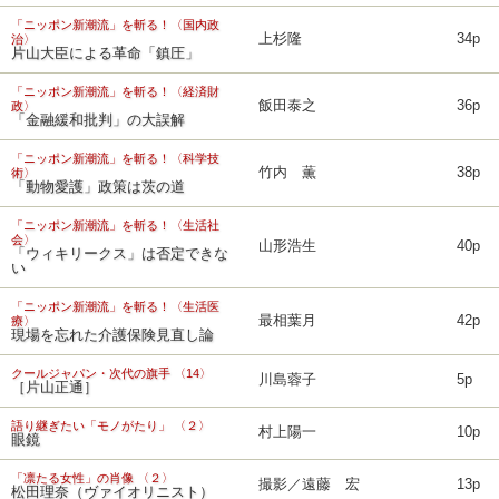
「ニッポン新潮流」を斬る！〈国内政
上杉隆
34p
治〉
片山大臣による革命「鎮圧」
「ニッポン新潮流」を斬る！〈経済財
飯田泰之
36p
政〉
「金融緩和批判」の大誤解
「ニッポン新潮流」を斬る！〈科学技
竹内 薫
38p
術〉
「動物愛護」政策は茨の道
「ニッポン新潮流」を斬る！〈生活社
会〉
山形浩生
40p
「ウィキリークス」は否定できな
い
「ニッポン新潮流」を斬る！〈生活医
最相葉月
42p
療〉
現場を忘れた介護保険見直し論
クールジャパン・次代の旗手 〈14〉
川島蓉子
5p
［片山正通］
語り継ぎたい「モノがたり」 〈２〉
村上陽一
10p
眼鏡
「凛たる女性」の肖像 〈２〉
撮影／遠藤 宏
13p
松田理奈（ヴァイオリニスト）