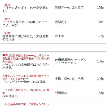
〈幕末〉
「寸士も譲らず！」の外交姿勢を
渡部昇一vs.徳川家広
106p
もて
〈明治〉
“ニコポン桂”のリアルポリティー
渡辺利夫
114p
クよ、再び
〈戦前〉
党利党略に明け暮れた二大政党制
井上寿一
122p
の危うさ
FRBは世界を救えるか――ピュリツァー
賞記者と気鋭の経済学者が、2011年の行
若田部昌澄vs.デイビッ
138p
方を読む！
ド・ウェッセル
バーナンキの金融緩和はたかだか
水鉄砲
人間をハッピーにするのは食べ物とセッ
小幡 績vs.東 浩紀
146p
クス、そして愛だけ？
「ドッグイヤー時代」の幸福論
『この命、義に捧ぐ』に描けなかった真
門田隆将
188p
実
根本博外伝
「いま話題の劇作家」に直撃インタビュ