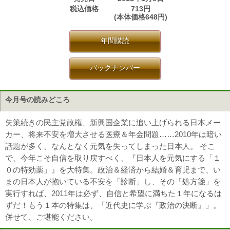
税込価格
713円
(本体価格648円)
年間購読
バックナンバー
今月号の読みどころ
失策続きの民主党政権、新興国企業に追い上げられる日本メー
カー、将来不安を増大させる医療＆年金問題……2010年は暗い
話題が多く、なんとなく元気を失ってしまった日本人。 そこ
で、今年こそ自信を取り戻すべく、『日本人を元気にする「１
０の特効薬」』を大特集。政治＆経済から結婚＆育児まで、い
まの日本人が抱いている不安を「診断」し、その「処方箋」を
実行すれば、2011年は必ず、自信と希望に満ちた１年になるは
ずだ！もう１本の特集は、「近代史に学ぶ『政治の決断』」。
併せて、ご堪能ください。