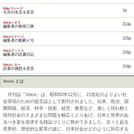
Killerフレーズ
1p
今月の名言＆至言
Voiceシネマ
214p
編集者の映画三昧
Voiceステージ
215p
編集者の観劇メモ
Voiceブックス
216p
編集者の読書日記
Voiceレター
218p
読者の感想＆意見
Voice とは
月刊誌『Voice』は、昭和52年12月に、21世紀のよりよい社
会実現のための提言誌として創刊されました。以来、政治、国
際関係、経済、科学・技術、経営、教育など、激しく揺れ動く
現代社会のさまざまな問題を幅広くとりあげ、日本と世界のあ
るべき姿を追求する雑誌づくりに努めてきました。次々と起る
世界的、歴史的な変革の波に、日本社会がどのように対応する