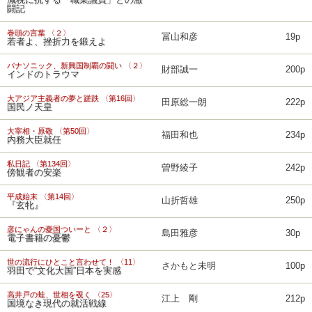
減税に抗する「職業議員」との激
闘記
巻頭の言葉 〈２〉
冨山和彦
19p
若者よ、挫折力を鍛えよ
パナソニック、新興国制覇の闘い 〈２〉
財部誠一
200p
インドのトラウマ
大アジア主義者の夢と蹉跌 〈第16回〉
田原総一朗
222p
国民ノ天皇
大宰相・原敬 〈第50回〉
福田和也
234p
内務大臣就任
私日記 〈第134回〉
曽野綾子
242p
傍観者の安楽
平成始末 〈第14回〉
山折哲雄
250p
『玄牝』
彦にゃんの憂国ついーと 〈２〉
島田雅彦
30p
電子書籍の憂鬱
世の流行にひとこと言わせて！ 〈11〉
さかもと未明
100p
羽田で“文化大国”日本を実感
高井戸の蛙、世相を覗く 〈25〉
江上 剛
212p
国境なき現代の就活戦線